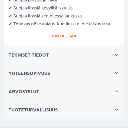
✔ Suojaa linssiä kevyiltä iskuilta
✔ Suojaa linssiä sen ollessa laukussa
✔ Tehokas pölysuojaus, kun linssi ei ole jatkuvassa
käytössä
NÄYTÄ LISÄÄ
✔ Nopea ja helppo kiinnittää ja irrottaa
kiinnityssovittimella ja sisäkahvalla
TEKNISET TIEDOT
Valmistaja: CELLONIC
Väri
: Musta
YHTEENSOPIVUUS
Materiaali
: Muovi
Halkaisija
: 37mm
ARVOSTELUT
Järjestelmä:
Snap On: Inside handle / Central Pinch
TUOTETURVALLISUUS
★ 3 Vuoden Takuu ★