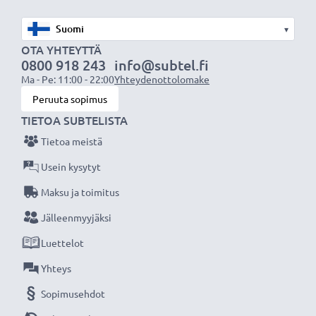
Olemme vuonna 2004 perustettu kansainvälinen
verkkokauppa, joka tarjoaa laadukkaita tuotteita, ja
▾
siksi tarjoamme 36 kuukauden takuun!
OTA YHTEYTTÄ
0800 918 243
info@subtel.fi
Ma - Pe: 11:00 - 22:00
Yhteydenottolomake
Peruuta sopimus
TIETOA SUBTELISTA
Tietoa meistä
Usein kysytyt
Maksu ja toimitus
Jälleenmyyjäksi
Luettelot
Yhteys
Sopimusehdot