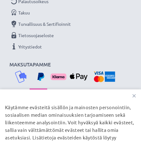
Palautusoikeus
Takuu
Turvallisuus & Sertifioinnit
Tietosuojaseloste
Yritystiedot
MAKSUTAPAMME
×
TOIMITUSKUMPPANIMME
Käytämme evästeitä sisällön ja mainosten personointiin,
sosiaalisen median ominaisuuksien tarjoamiseen sekä
liikenteemme analysointiin. Voit hyväksyä kaikki evästeet,
sallia vain välttämättömät evästeet tai hallita omia
© subtel.fi 2026
asetuksiasi. Lisätietoja evästeiden käytöstä löytyy
Kaikki hinnat sisältävät arvonlisäveron, mutta ei