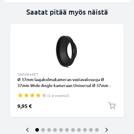
Saatat pitää myös näistä
TARVIKKEET
Ø 37mm laajakulmakameran vastavalosuoja Ø
37mm Wide-Angle kameraan Universal Ø 37mm -
suodinkierteeseen kiinnitettävä pyöreä
(3 arvostelut)
vastavalosuoja tuotemerkiltä CELLONIC
9,95 €