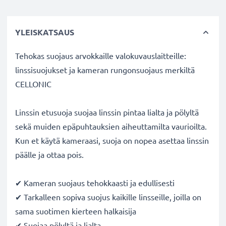
YLEISKATSAUS
Tehokas suojaus arvokkaille valokuvauslaitteille:
linssisuojukset ja kameran rungonsuojaus merkiltä
CELLONIC
Linssin etusuoja suojaa linssin pintaa lialta ja pölyltä
sekä muiden epäpuhtauksien aiheuttamilta vaurioilta.
Kun et käytä kameraasi, suoja on nopea asettaa linssin
päälle ja ottaa pois.
✔ Kameran suojaus tehokkaasti ja edullisesti
✔ Tarkalleen sopiva suojus kaikille linsseille, joilla on
sama suotimen kierteen halkaisija
✔ Suojaa pölyltä ja lialta