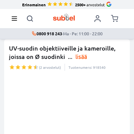
Erinomainen
2500+
arvostelut
0800 918 243
·
Ma - Pe: 11:00 - 22:00
UV-suodin objektiiveille ja kameroille,
joissa on Ø suodinki
...
lisää
(2 arvostelut)
Tuotenumero: 918540