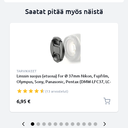
Saatat pitää myös näistä
TARVIKKEET
Linssin suojus (etuosa) for Ø 37mm Nikon, Fujifilm,
Olympus, Sony, Panasonic, Pentax (DMW-LFC37, LC-
37), Snap On: Inside handle / Central Pinch Suojus
(13 arvostelut)
Kansi
6,95 €