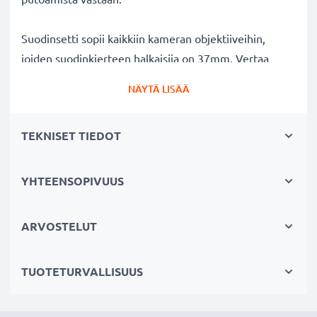
Suodinsetti sopii kaikkiin kameran objektiiveihin,
joiden suodinkierteen halkaisija on 37mm. Vertaa
objektiivisi merkkiä tuotteemme
NÄYTÄ LISÄÄ
yhteensopivuustietoihin.
TEKNISET TIEDOT
Parempi kuvanlaatu väreistä tai
valotuksesta tinkimättä:
✔ Terävämpiä ja kirkkaampia kuvia: korjaa UV-valon
YHTEENSOPIVUUS
aiheuttaman epäterävyyden, sinisävyt ja värivirheet
✔ Alkuperäinen värintoisto: kirkas suodin,
ARVOSTELUT
värineutraali lasi
✔ Maksimaalinen valonläpäisy: ei valotusajan
TUOTETURVALLISUUS
pidentämistä
✔ Estää heijastuksia