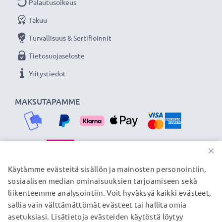
Palautusoikeus
Takuu
Turvallisuus & Sertifioinnit
Tietosuojaseloste
Yritystiedot
MAKSUTAPAMME
×
TOIMITUSKUMPPANIMME
Käytämme evästeitä sisällön ja mainosten personointiin,
sosiaalisen median ominaisuuksien tarjoamiseen sekä
liikenteemme analysointiin. Voit hyväksyä kaikki evästeet,
sallia vain välttämättömät evästeet tai hallita omia
© subtel.fi 2026
asetuksiasi. Lisätietoja evästeiden käytöstä löytyy
Kaikki hinnat sisältävät arvonlisäveron, mutta ei