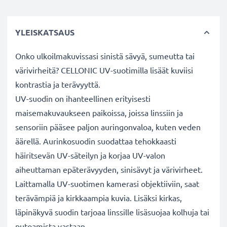
YLEISKATSAUS
Onko ulkoilmakuvissasi sinistä sävyä, sumeutta tai
värivirheitä? CELLONIC UV-suotimilla lisäät kuviisi
kontrastia ja terävyyttä.
UV-suodin on ihanteellinen erityisesti
maisemakuvaukseen paikoissa, joissa linssiin ja
sensoriin pääsee paljon auringonvaloa, kuten veden
äärellä. Aurinkosuodin suodattaa tehokkaasti
häiritsevän UV-säteilyn ja korjaa UV-valon
aiheuttaman epäterävyyden, sinisävyt ja värivirheet.
Laittamalla UV-suotimen kamerasi objektiiviin, saat
terävämpiä ja kirkkaampia kuvia. Lisäksi kirkas,
läpinäkyvä suodin tarjoaa linssille lisäsuojaa kolhuja tai
putoamista vastaan.