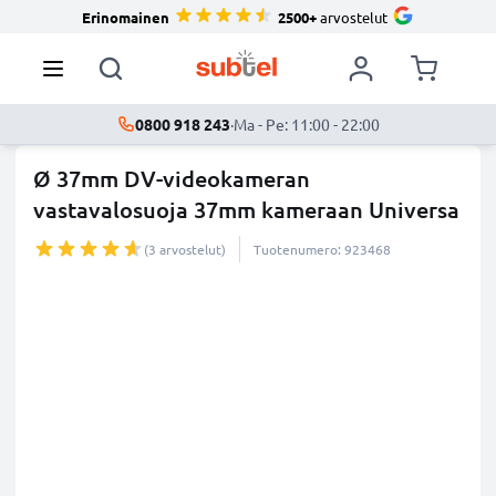
Erinomainen
2500+
arvostelut
0800 918 243
·
Ma - Pe: 11:00 - 22:00
Ø 37mm DV-videokameran
vastavalosuoja 37mm kameraan Universa
...
lisää
(3 arvostelut)
Tuotenumero: 923468