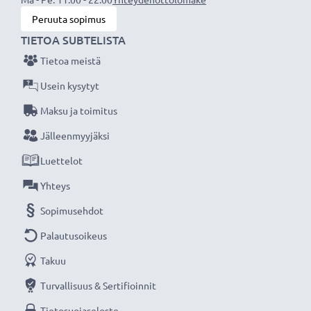
Peruuta sopimus
Lisää yksityiskohtia, kontrastia ja väriä - DV-
TIETOA SUBTELISTA
videokameran vastavalosuoja kulmikas
suodinkierteeseen kiinnitettävä tuotemerkiltä
Tietoa meistä
CELLONIC 3 vuoden takuulla!
Usein kysytyt
Maksu ja toimitus
Jälleenmyyjäksi
Luettelot
Yhteys
Sopimusehdot
Palautusoikeus
Takuu
Turvallisuus & Sertifioinnit
Tietosuojaseloste