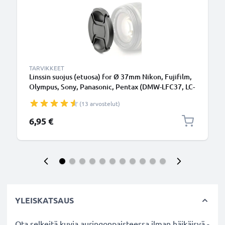
TARVIKKEET
Linssin suojus (etuosa) for Ø 37mm Nikon, Fujifilm,
Olympus, Sony, Panasonic, Pentax (DMW-LFC37, LC-
37), Snap On: Inside handle / Central Pinch Suojus
(13 arvostelut)
Kansi
6,95 €
YLEISKATSAUS
Ota selkeitä kuvia auringonpaisteessa ilman häikäisyä -