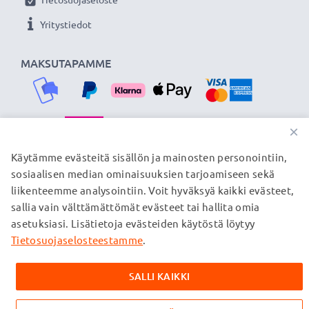
Yritystiedot
MAKSUTAPAMME
×
TOIMITUSKUMPPANIMME
Käytämme evästeitä sisällön ja mainosten personointiin,
sosiaalisen median ominaisuuksien tarjoamiseen sekä
liikenteemme analysointiin. Voit hyväksyä kaikki evästeet,
sallia vain välttämättömät evästeet tai hallita omia
© subtel.fi 2026
asetuksiasi. Lisätietoja evästeiden käytöstä löytyy
Kaikki hinnat sisältävät arvonlisäveron, mutta ei
toimituskuluja. Kaikki sivuillamme mainitut tavaramerkit ovat
Tietosuojaselosteestamme
.
omistajiensa rekisteröimiä tavaramerkkejä, ja ne mainitaan
verkkosivuillamme ainoastaan tuotteitamme koskevan
SALLI KAIKKI
tiedon vuoksi.