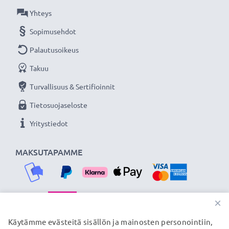
Olemme vuonna 2004 perustettu kansainvälinen
Yhteys
verkkokauppa, joka tarjoaa laadukkaita tuotteita, ja
Sopimusehdot
siksi tarjoamme 36 kuukauden takuun!
Palautusoikeus
Takuu
Turvallisuus & Sertifioinnit
Tietosuojaseloste
Yritystiedot
MAKSUTAPAMME
×
TOIMITUSKUMPPANIMME
Käytämme evästeitä sisällön ja mainosten personointiin,