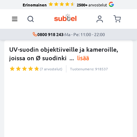
Erinomainen
2500+
arvostelut
0800 918 243
·
Ma - Pe: 11:00 - 22:00
UV-suodin objektiiveille ja kameroille,
joissa on Ø suodinki
...
lisää
(7 arvostelut)
Tuotenumero: 918537