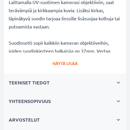
Laittamalla UV-suotimen kamerasi objektiiviin, saat
terävämpiä ja kirkkaampia kuvia. Lisäksi kirkas,
läpinäkyvä suodin tarjoaa linssille lisäsuojaa kolhuja tai
putoamista vastaan.
Suodinsetti sopii kaikkiin kameran objektiiveihin,
joiden suodinkierteen halkaisija on 37mm. Vertaa
objektiivisi merkkiä tuotteemme
NÄYTÄ LISÄÄ
yhteensopivuustietoihin.
TEKNISET TIEDOT
Parempi kuvanlaatu väreistä tai
valotuksesta tinkimättä:
✔ Terävämpiä ja kirkkaampia kuvia: korjaa UV-valon
YHTEENSOPIVUUS
aiheuttaman epäterävyyden, sinisävyt ja värivirheet
✔ Alkuperäinen värintoisto: kirkas suodin,
ARVOSTELUT
värineutraali lasi