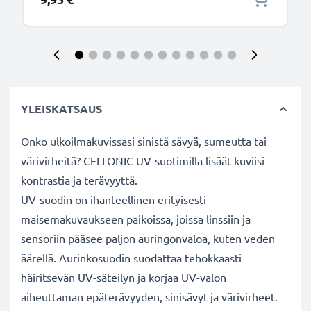
YLEISKATSAUS
Onko ulkoilmakuvissasi sinistä sävyä, sumeutta tai
värivirheitä? CELLONIC UV-suotimilla lisäät kuviisi
kontrastia ja terävyyttä.
UV-suodin on ihanteellinen erityisesti
maisemakuvaukseen paikoissa, joissa linssiin ja
sensoriin pääsee paljon auringonvaloa, kuten veden
äärellä. Aurinkosuodin suodattaa tehokkaasti
häiritsevän UV-säteilyn ja korjaa UV-valon
aiheuttaman epäterävyyden, sinisävyt ja värivirheet.