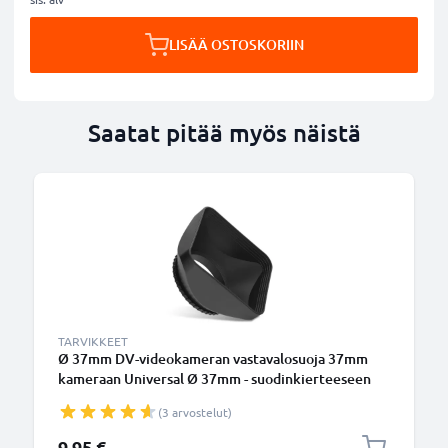
LISÄÄ OSTOSKORIIN
Saatat pitää myös näistä
TARVIKKEET
Ø 37mm DV-videokameran vastavalosuoja 37mm
kameraan Universal Ø 37mm - suodinkierteeseen
kiinnitettävä kulmikas vastavalosuoja tuotemerkiltä
(3 arvostelut)
CELLONIC
9,95 €