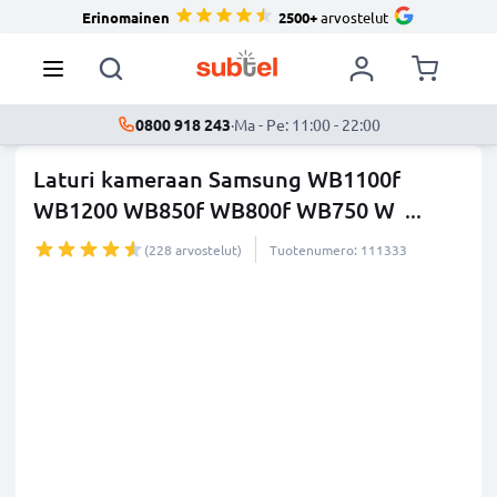
Erinomainen
2500+
arvostelut
0800 918 243
·
Ma - Pe: 11:00 - 22:00
Laturi kameraan Samsung WB1100f
WB1200 WB850f WB800f WB750 W
...
lisää
(228 arvostelut)
Tuotenumero: 111333