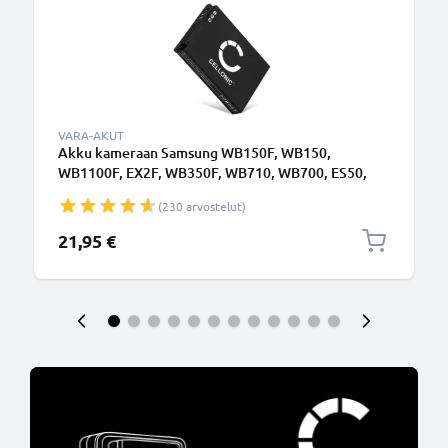
VARA-AKUT
Akku kameraan Samsung WB150F, WB150,
WB1100F, EX2F, WB350F, WB710, WB700, ES50,
ES55, WB200F - SLB-10A (1050mAh, 3.7V)
(230 arvostelut)
tuotemerkiltä CELLONIC
21,95 €