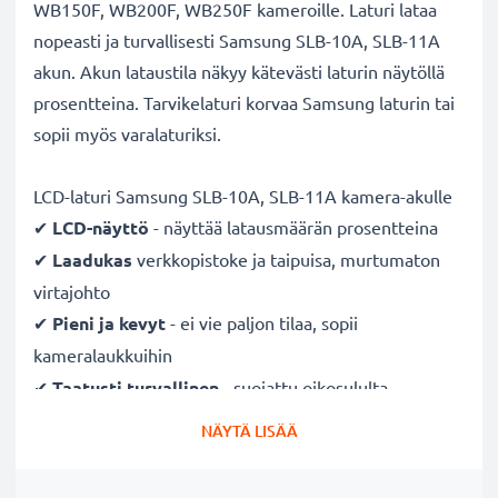
WB150F, WB200F, WB250F kameroille. Laturi lataa
nopeasti ja turvallisesti Samsung SLB-10A, SLB-11A
akun. Akun lataustila näkyy kätevästi laturin näytöllä
prosentteina. Tarvikelaturi korvaa Samsung laturin tai
sopii myös varalaturiksi.
LCD-laturi Samsung SLB-10A, SLB-11A kamera-akulle
✔
LCD-näyttö
- näyttää latausmäärän prosentteina
✔
Laadukas
verkkopistoke ja taipuisa, murtumaton
virtajohto
✔
Pieni ja kevyt
- ei vie paljon tilaa, sopii
kameralaukkuihin
✔
Taatusti turvallinen
- suojattu oikosululta,
ylikuumenemiselta ja ylijännitteeltä
NÄYTÄ LISÄÄ
✔
Mukautuva
tulojännite
- 100V - 250V tulojännite
eri maissa käyttöä varten, hellävarainen, pidentää