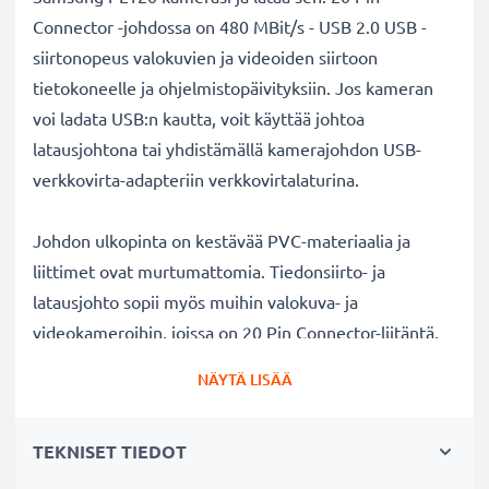
Connector -johdossa on 480 MBit/s - USB 2.0 USB -
siirtonopeus valokuvien ja videoiden siirtoon
tietokoneelle ja ohjelmistopäivityksiin. Jos kameran
voi ladata USB:n kautta, voit käyttää johtoa
latausjohtona tai yhdistämällä kamerajohdon USB-
verkkovirta-adapteriin verkkovirtalaturina.
Johdon ulkopinta on kestävää PVC-materiaalia ja
liittimet ovat murtumattomia. Tiedonsiirto- ja
latausjohto sopii myös muihin valokuva- ja
videokameroihin, joissa on 20 Pin Connector-liitäntä.
Täydellinen uutena liitäntäjohtona tai varajohtona
NÄYTÄ LISÄÄ
kameralaukkuun.
TEKNISET TIEDOT
Samsung
kameran lataus- ja datakaapeli 1.5m
USB
✔ Nopea 1A USB 2.0 lataus - lataa nopeasti kameran