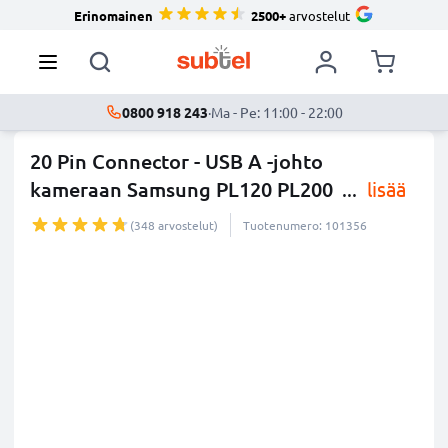
Erinomainen
2500+
arvostelut
0800 918 243
·
Ma - Pe: 11:00 - 22:00
20 Pin Connector - USB A -johto
kameraan Samsung PL120 PL200
...
lisää
(348 arvostelut)
Tuotenumero: 101356