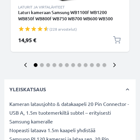
LATURIT JA VIRTALÄHTEET
Laturi kameraan Samsung WB1100f WB1200
WB850f WB800f WB750 WB700 WB600 WB500
WB350f WB250f WB200f EX1 EX2f L100 - kameran
(228 arvostelut)
Samsung SLB-10A, SLB-11A tarvikelaturi
14,95 €
YLEISKATSAUS
Kameran latausjohto & datakaapeli 20 Pin Connector -
USB A, 1.5m tuotemerkiltä subtel – erityisesti
Samsung kameralle
Nopeasti lataava 1.5m kaapeli yhdistää
Samsung PL120 kamerasi ja lataa sen. 20 Pin