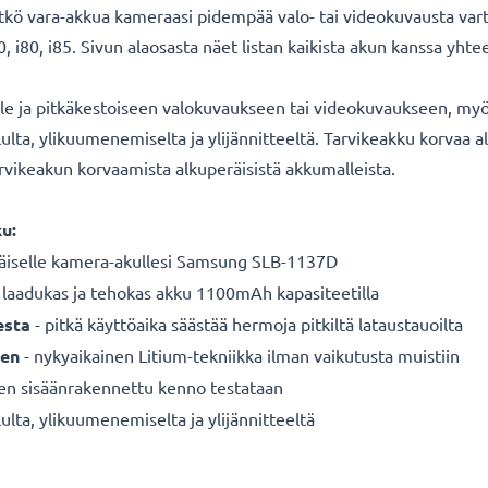
itkö vara-akkua kameraasi pidempää valo- tai videokuvausta va
i80, i85. Sivun alaosasta näet listan kaikista akun kanssa yhte
lle ja pitkäkestoiseen valokuvaukseen tai videokuvaukseen, myös
ululta, ylikuumenemiselta ja ylijännitteeltä. Tarvikeakku korv
tarvikeakun korvaamista alkuperäisistä akkumalleista.
u:
äiselle
kamera-akullesi Samsung SLB-1137D
 laadukas ja tehokas akku 1100mAh kapasiteetilla
esta
- pitkä käyttöaika säästää hermoja pitkiltä lataustauoilta
een
- nykyaikainen Litium-tekniikka ilman vaikutusta muistiin
nen sisäänrakennettu kenno testataan
ulta, ylikuumenemiselta ja ylijännitteeltä