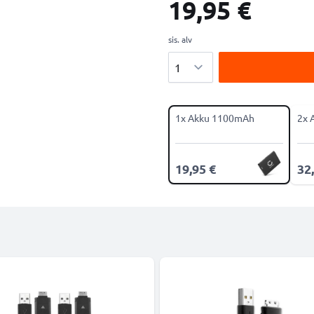
19,95 €
sis. alv
Määrä
1x Akku 1100mAh
2x 
19,95 €
32