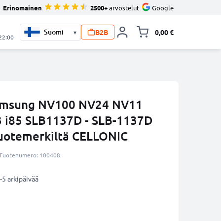
Erinomainen
2500+
arvostelut
Google
B2B
0,00 €
▾
Vaihda miniva
 22:00
amsung NV100 NV24 NV11
i85 SLB1137D - SLB-1137D
tuotemerkiltä CELLONIC
Tuotenumero: 100408
-5 arkipäivää