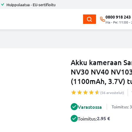
Huippulaatua - EU-sertifioitu
0800 918 243
Ma - Pe: 11:00 -
Akku kameraan S
NV30 NV40 NV103 
(1100mAh, 3.7V) 
(56 arvostelut)
Varastossa
Toimitus: 3
2.95 €
Toimitus: