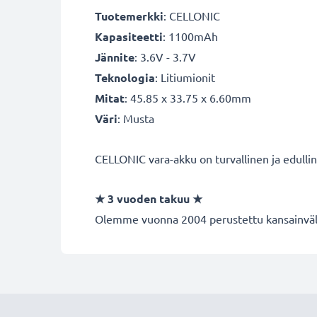
Tuotemerkki
:
CELLONIC
Kapasiteetti
: 1100mAh
Jännite
: 3.6V - 3.7V
Teknologia
: Litiumionit
Mitat
: 45.85 x 33.75 x 6.60mm
Väri
: Musta
CELLONIC vara-akku on turvallinen ja edulli
★
3 vuoden takuu
★
Olemme vuonna 2004 perustettu kansainvälin