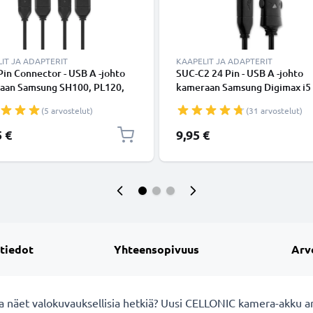
IT JA ADAPTERIT
KAAPELIT JA ADAPTERIT
Pin Connector - USB A -johto
SUC-C2 24 Pin - USB A -johto
aan Samsung SH100, PL120,
kameraan Samsung Digimax i5
 PL100, ST60, PL20, ST30,
Digimax i50 Digimax i50 MP3
(5 arvostelut)
(31 arvostelut)
 ES55, WB500 - Musta 1.5m,
Digimax i6 Digimax i6 PMP Di
 1A, PVC-kamerajohto EA-
L50 Digimax L73 Digimax L80
5 €
9,95 €
12 SUC-C3 -C5 -C7,
Digimax S700 Digimax V5000 i
erkiltä subtel
i70S i85 L70 L730 L74 Wide L8
L83T NV10 - Musta 1.5m, nope
PVC-ka
 tiedot
Yhteensopivuus
Arv
a näet valokuvauksellisia hetkiä? Uusi CELLONIC
kamera-akku an