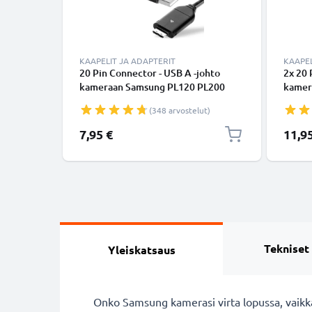
KAAPELIT JA ADAPTERIT
KAAPEL
20 Pin Connector - USB A -johto
2x 20 
kameraan Samsung PL120 PL200
kamer
PL100 PL20 PL170 PL10 SL600
PL200,
(348 arvostelut)
ST500 SH100 ST60 CL65 EX1 - Musta
ES65,
1.5m, nopea 1A, PVC-kamerajohto
nopea
7,95 €
11,9
EA-CB20U12,SUC-C3,-C5,-C7,
CB20U
tuotemerkiltä subtel
tuotem
Tekniset
Yleiskatsaus
Onko Samsung kamerasi virta lopussa, vaikk