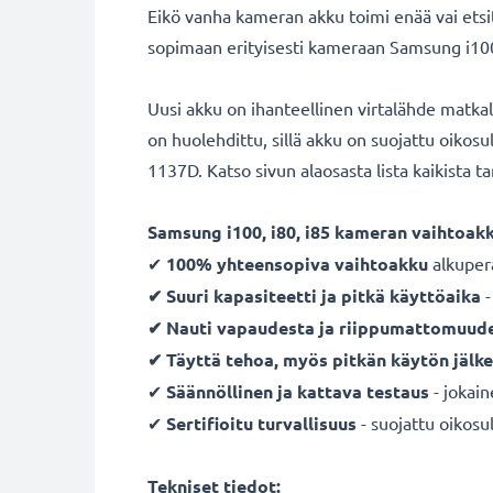
Eikö vanha kameran akku toimi enää vai ets
sopimaan erityisesti kameraan Samsung i100, 
Uusi akku on ihanteellinen virtalähde matka
on huolehdittu, sillä akku on suojattu oikos
1137D. Katso sivun alaosasta lista kaikista 
Samsung i100, i80, i85 kameran vaihtoakk
✔
100% yhteensopiva vaihtoakku
alkuper
✔ Suuri kapasiteetti ja pitkä käyttöaika
-
✔ Nauti vapaudesta ja riippumattomuud
✔ Täyttä tehoa, myös pitkän käytön jälk
✔
Säännöllinen ja kattava testaus
- jokai
✔
Sertifioitu turvallisuus
- suojattu oikosul
Tekniset tiedot: