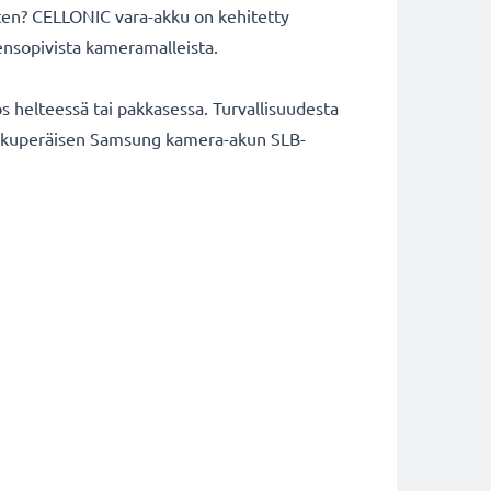
rten? CELLONIC vara-akku on kehitetty
ensopivista kameramalleista.
 helteessä tai pakkasessa. Turvallisuudesta
aa alkuperäisen Samsung kamera-akun SLB-