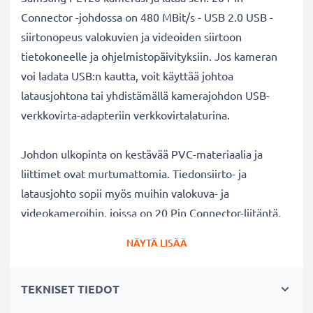
Connector -johdossa on 480 MBit/s - USB 2.0 USB -
siirtonopeus valokuvien ja videoiden siirtoon
tietokoneelle ja ohjelmistopäivityksiin. Jos kameran
voi ladata USB:n kautta, voit käyttää johtoa
latausjohtona tai yhdistämällä kamerajohdon USB-
verkkovirta-adapteriin verkkovirtalaturina.
Johdon ulkopinta on kestävää PVC-materiaalia ja
liittimet ovat murtumattomia. Tiedonsiirto- ja
latausjohto sopii myös muihin valokuva- ja
videokameroihin, joissa on 20 Pin Connector-liitäntä.
Täydellinen uutena liitäntäjohtona tai varajohtona
NÄYTÄ LISÄÄ
kameralaukkuun.
TEKNISET TIEDOT
Samsung
kameran lataus- ja datakaapeli 1.5m
USB
✔ Nopea 1A USB 2.0 lataus - lataa nopeasti kameran