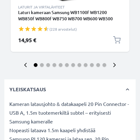
LATURIT JA VIRTALÄHTEET
Laturi kameraan Samsung WB1100f WB1200
WB850f WB800f WB750 WB700 WB600 WB500
WB350f WB250f WB200f EX1 EX2f L100 - kameran
(228 arvostelut)
Samsung SLB-10A, SLB-11A tarvikelaturi
14,95 €
YLEISKATSAUS
Kameran latausjohto & datakaapeli 20 Pin Connector -
USB A, 1.5m tuotemerkiltä subtel – erityisesti
Samsung kameralle
Nopeasti lataava 1.5m kaapeli yhdistää
Samsung PL120 kamerasi ja lataa sen. 20 Pin