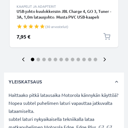
KAAPELIT JA ADAPTERIT
USB-johto kuulokkeisiin JBL Charge 4, GO 3, Tuner -
3A, 1,0m latausjohto. Musta PVC USB-kaapeli
(30 arvostelut)
7,95 €
YLEISKATSAUS
Haittaako pitkä latausaika Motorola kännykän käyttöä?
Nopea subtel puhelimen laturi vapauttaa jatkuvalta
lataamiselta.
subtel laturi nykyaikaisella tekniikalla lataa
matkapuhelimen Motorola Edge, Edge Plus, G7, G7