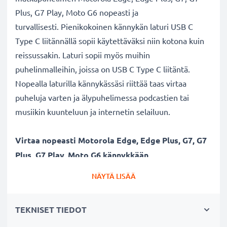
Plus, G7 Play, Moto G6 nopeasti ja
turvallisesti. Pienikokoinen kännykän laturi USB C
Type C liitännällä sopii käytettäväksi niin kotona kuin
reissussakin. Laturi sopii myös muihin
puhelinmalleihin, joissa on USB C Type C liitäntä.
Nopealla laturilla kännykässäsi riittää taas virtaa
puheluja varten ja älypuhelimessa podcastien tai
musiikin kuunteluun ja internetin selailuun.
Virtaa nopeasti Motorola Edge, Edge Plus, G7, G7
Plus, G7 Play, Moto G6 kännykkään
✔ Tehokas kännykän laturi USB C Type C liitännällä
NÄYTÄ LISÄÄ
✔ Kestävä latausjohto - murtumaton johto ja liitin
✔ Nopea lataus - kännykän pikalaturi 2A / 2000mA
TEKNISET TIEDOT
ampeerilla ja lyhyellä latausajalla