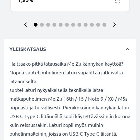
YLEISKATSAUS
Haittaako pitkä latausaika MeiZu kännykän käyttöä?
Nopea subtel puhelimen laturi vapauttaa jatkuvalta
lataamiselta.
subtel laturi nykyaikaisella tekniikalla lataa
matkapuhelimen MeiZu 16th / 15 / Note 9 / X8 / M5s
nopeasti ja turvallisesti. Pienikokoinen kännykän laturi
USB C Type C liitännällä sopii käytettäväksi niin kotona
kuin reissussakin. Laturi sopii myös muihin
puhelinmalleihin, joissa on USB C Type C liitäntä.