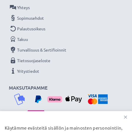
Olemme vuonna 2004 perustettu kansainvälinen
Yhteys
verkkokauppa, joka tarjoaa laadukkaita tuotteita, ja
Sopimusehdot
siksi tarjoamme 36 kuukauden takuun!
Palautusoikeus
Takuu
Turvallisuus & Sertifioinnit
Tietosuojaseloste
Yritystiedot
MAKSUTAPAMME
×
TOIMITUSKUMPPANIMME
Käytämme evästeitä sisällön ja mainosten personointiin,