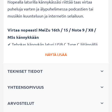
Nopealla laturilla kännykässäsi riittää taas virtaa
puheluja varten ja älypuhelimessa podcastien tai
musiikin kuunteluun ja internetin selailuun.
Virtaa nopeasti MeiZu 16th / 15 / Note 9 / X8 /
M5s kännykkään
✔ Tehokas kännykän laturi USB C Type C liitännällä
✔ Kestävä latausjohto - murtumaton johto ja liitin
NÄYTÄ LISÄÄ
✔ Nopea lataus - kännykän pikalaturi 3A ampeerilla ja
lyhyellä latausajalla
TEKNISET TIEDOT
Laturi tukee akun pitkää käyttöikää
✔ Hellävarainen ja turvallinen lataus - moderni
YHTEENSOPIVUUS
verkkovirtalaturi tukee akun pitkäikäistä käyttöä
✔ Turvallinen - CE ja RoHS -sertifikaatit
ARVOSTELUT
✔ Pieni ja kevyt - sopii matkalaturiksi reissuun