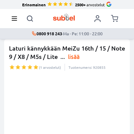
Erinomainen
2500+
arvostelut
0800 918 243
·
Ma - Pe: 11:00 - 22:00
Laturi kännykkään MeiZu 16th / 15 / Note
9 / X8 / M5s / Lite
...
lisää
(1 arvostelut)
Tuotenumero: 920855