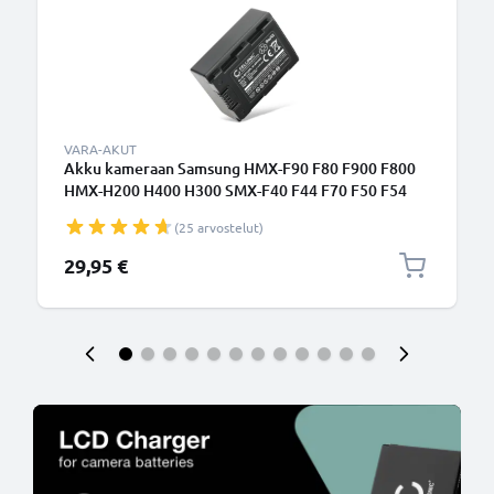
VARA-AKUT
Akku kameraan Samsung HMX-F90 F80 F900 F800
HMX-H200 H400 H300 SMX-F40 F44 F70 F50 F54
F53 - IA-BP105R IA-BP210E IA-BP420E (1800mAh,
(25 arvostelut)
3.7V) tuotemerkiltä CELLONIC
29,95 €