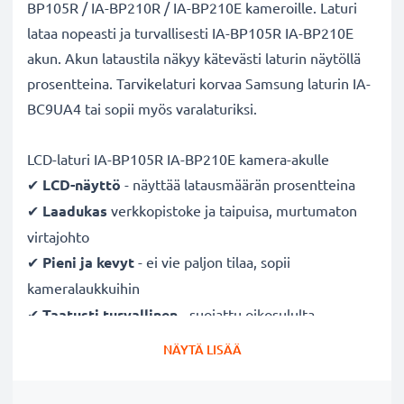
BP105R / IA-BP210R / IA-BP210E kameroille. Laturi
lataa nopeasti ja turvallisesti IA-BP105R IA-BP210E
akun. Akun lataustila näkyy kätevästi laturin näytöllä
prosentteina. Tarvikelaturi korvaa Samsung laturin IA-
BC9UA4 tai sopii myös varalaturiksi.
LCD-laturi IA-BP105R IA-BP210E kamera-akulle
✔
LCD-näyttö
- näyttää latausmäärän prosentteina
✔
Laadukas
verkkopistoke ja taipuisa, murtumaton
virtajohto
✔
Pieni ja kevyt
- ei vie paljon tilaa, sopii
kameralaukkuihin
✔
Taatusti turvallinen
- suojattu oikosululta,
ylikuumenemiselta ja ylijännitteeltä
NÄYTÄ LISÄÄ
✔
Mukautuva
tulojännite
- 100V - 250V tulojännite
eri maissa käyttöä varten, hellävarainen, pidentää