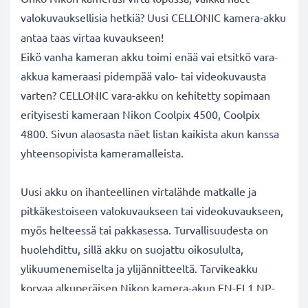
valokuvauksellisia hetkiä? Uusi CELLONIC
kamera-akku
antaa taas virtaa kuvaukseen!
Eikö vanha kameran akku toimi enää vai etsitkö vara-
akkua kameraasi pidempää valo- tai videokuvausta
varten? CELLONIC vara-akku on kehitetty sopimaan
erityisesti kameraan Nikon Coolpix 4500, Coolpix
4800. Sivun alaosasta näet listan kaikista akun kanssa
yhteensopivista kameramalleista.
Uusi akku on ihanteellinen virtalähde matkalle ja
pitkäkestoiseen valokuvaukseen tai videokuvaukseen,
myös helteessä tai pakkasessa. Turvallisuudesta on
huolehdittu, sillä akku on suojattu oikosululta,
ylikuumenemiselta ja ylijännitteeltä. Tarvikeakku
korvaa alkuperäisen Nikon kamera-akun EN-EL1,NP-
800. Katso sivun alaosasta lista kaikista tarvikeakun