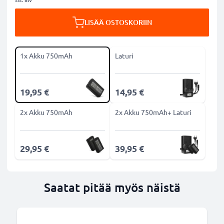
LISÄÄ OSTOSKORIIN
1x Akku 750mAh
Laturi
19,95 €
14,95 €
2x Akku 750mAh
2x Akku 750mAh+ Laturi
29,95 €
39,95 €
Saatat pitää myös näistä
B