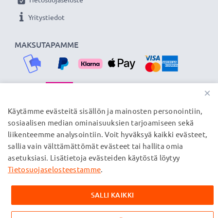
siksi tarjoamme 36 kuukauden takuun!
Yritystiedot
MAKSUTAPAMME
×
TOIMITUSKUMPPANIMME
Käytämme evästeitä sisällön ja mainosten personointiin,
sosiaalisen median ominaisuuksien tarjoamiseen sekä
liikenteemme analysointiin. Voit hyväksyä kaikki evästeet,
sallia vain välttämättömät evästeet tai hallita omia
© subtel.fi 2026
asetuksiasi. Lisätietoja evästeiden käytöstä löytyy
Kaikki hinnat sisältävät arvonlisäveron, mutta ei
toimituskuluja. Kaikki sivuillamme mainitut tavaramerkit ovat
Tietosuojaselosteestamme
.
omistajiensa rekisteröimiä tavaramerkkejä, ja ne mainitaan
verkkosivuillamme ainoastaan tuotteitamme koskevan
SALLI KAIKKI
tiedon vuoksi.