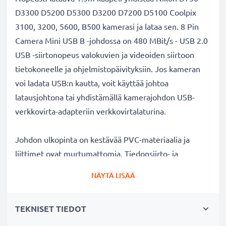
D3300 D5200 D5300 D3200 D7200 D5100 Coolpix
3100, 3200, 5600, B500 kamerasi ja lataa sen. 8 Pin
Camera Mini USB B -johdossa on 480 MBit/s - USB 2.0
USB -siirtonopeus valokuvien ja videoiden siirtoon
tietokoneelle ja ohjelmistopäivityksiin. Jos kameran
voi ladata USB:n kautta, voit käyttää johtoa
latausjohtona tai yhdistämällä kamerajohdon USB-
verkkovirta-adapteriin verkkovirtalaturina.
Johdon ulkopinta on kestävää PVC-materiaalia ja
liittimet ovat murtumattomia. Tiedonsiirto- ja
latausjohto sopii myös muihin valokuva- ja
NÄYTÄ LISÄÄ
videokameroihin, joissa on 8 Pin Camera Mini USB B-
liitäntä. Täydellinen uutena liitäntäjohtona tai
TEKNISET TIEDOT
varajohtona kameralaukkuun.