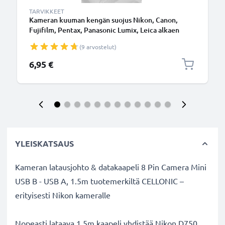
TARVIKKEET
Kameran kuuman kengän suojus Nikon, Canon,
Fujifilm, Pentax, Panasonic Lumix, Leica alkaen
CELLONIC
(9 arvostelut)
6,95 €
YLEISKATSAUS
Kameran latausjohto & datakaapeli 8 Pin Camera Mini
USB B - USB A, 1.5m tuotemerkiltä CELLONIC –
erityisesti Nikon kameralle
Nopeasti lataava 1.5m kaapeli yhdistää Nikon D750