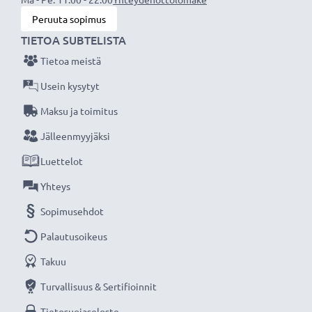
Peruuta sopimus
TIETOA SUBTELISTA
Tietoa meistä
Usein kysytyt
Maksu ja toimitus
Jälleenmyyjäksi
Luettelot
Yhteys
Sopimusehdot
Palautusoikeus
Takuu
Turvallisuus & Sertifioinnit
Tietosuojaseloste