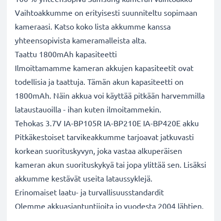
Vaihtoakkumme on erityisesti suunniteltu sopimaan
kameraasi. Katso koko lista akkumme kanssa
yhteensopivista kameramalleista alta.
Taattu 1800mAh kapasiteetti
Ilmoittamamme kameran akkujen kapasiteetit ovat
todellisia ja taattuja. Tämän akun kapasiteetti on
1800mAh. Näin akkua voi käyttää pitkään harvemmilla
lataustauoilla - ihan kuten ilmoitammekin.
Tehokas 3.7V IA-BP105R IA-BP210E IA-BP420E akku
Pitkäkestoiset tarvikeakkumme tarjoavat jatkuvasti
korkean suorituskyvyn, joka vastaa alkuperäisen
kameran akun suorituskykyä tai jopa ylittää sen. Lisäksi
akkumme kestävät useita lataussyklejä.
Erinomaiset laatu- ja turvallisuusstandardit
Olemme akkuasiantuntijoita jo vuodesta 2004 lähtien.
Kaikki akkumme testataan tarkasti, jotta ne täyttävät