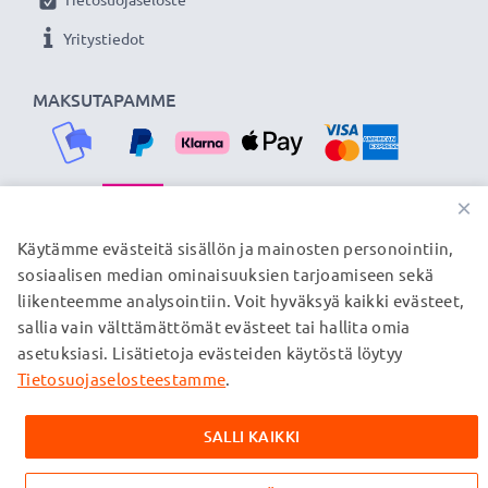
Yritystiedot
MAKSUTAPAMME
×
TOIMITUSKUMPPANIMME
Käytämme evästeitä sisällön ja mainosten personointiin,
sosiaalisen median ominaisuuksien tarjoamiseen sekä
liikenteemme analysointiin. Voit hyväksyä kaikki evästeet,
sallia vain välttämättömät evästeet tai hallita omia
© subtel.fi 2026
asetuksiasi. Lisätietoja evästeiden käytöstä löytyy
Kaikki hinnat sisältävät arvonlisäveron, mutta ei
toimituskuluja. Kaikki sivuillamme mainitut tavaramerkit ovat
Tietosuojaselosteestamme
.
omistajiensa rekisteröimiä tavaramerkkejä, ja ne mainitaan
verkkosivuillamme ainoastaan tuotteitamme koskevan
SALLI KAIKKI
tiedon vuoksi.