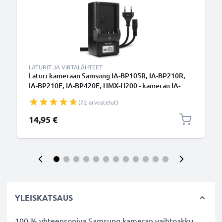
LATURIT JA VIRTALÄHTEET
Laturi kameraan Samsung IA-BP105R, IA-BP210R,
IA-BP210E, IA-BP420E, HMX-H200 - kameran IA-
BP105R IA-BP210E tarvikelaturi
(72 arvostelut)
14,95 €
YLEISKATSAUS
100 % yhteensopiva Samsung kameran vaihtoakku