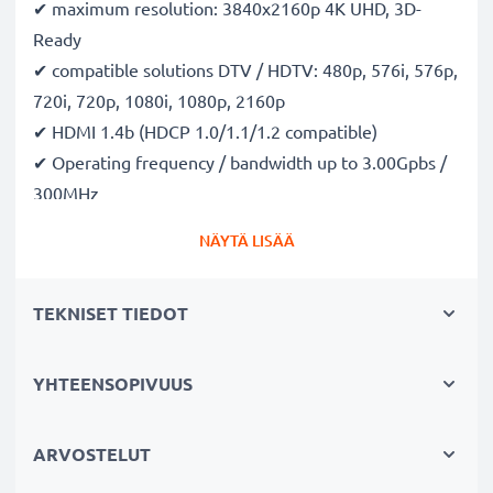
✔ maximum resolution: 3840x2160p 4K UHD, 3D-
Ready
✔ compatible solutions DTV / HDTV: 480p, 576i, 576p,
720i, 720p, 1080i, 1080p, 2160p
✔ HDMI 1.4b (HDCP 1.0/1.1/1.2 compatible)
✔ Operating frequency / bandwidth up to 3.00Gpbs /
300MHz
✔ supports LPCM together with multichannel audio
NÄYTÄ LISÄÄ
systems like DTS Digital, Dolby Digital (inclusive DTS-
HD and Dolby True HD), Dolby-AC3, DSD
TEKNISET TIEDOT
✔ space-saving and light: 62 x 51 x 11mm, 29g (just
Splitter), 110g (incl. package)
✔ Colour: black
YHTEENSOPIVUUS
✩ 2-year warranty
ARVOSTELUT
At subtel, we believe in our products. This is why we