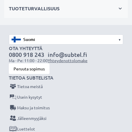
grant a 24 months warranty!
TUOTETURVALLISUUS
Included in delivery:
1x subtel HDMI Splitter 1x2
▾
1x Power supply USB cable
OTA YHTEYTTÄ
1x manual (English)
0800 918 243
info@subtel.fi
Ma - Pe: 11:00 - 22:00
Yhteydenottolomake
Peruuta sopimus
TIETOA SUBTELISTA
Tietoa meistä
Usein kysytyt
Maksu ja toimitus
Jälleenmyyjäksi
Luettelot