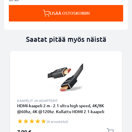
LISÄÄ OSTOSKORIIN
Saatat pitää myös näistä
KAAPELIT JA ADAPTERIT
HDMI-kaapeli 2 m - 2.1 ultra high speed, 4K/8K
@60hz, 4K @120hz. Kullattu HDMI 2.1-kaapeli
soundbariin, televisioon, pelikonsoliin jne. 48Gbps
(4 arvostelut)
eARC QFT QMS DSC
7,90 €