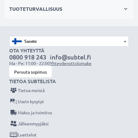
hajavaloa
TUOTETURVALLISUUS
✔ Suojaa linssiä sateelta, pölyltä sekä muilta tahroilta
ja iskuilta
✔ Tämä vastavalosuoja vastaa alkuperäistä
vastavalosuojaa
▾
✔ Vastavalosuoja muotokuva- ja teleobjektiiveille
OTA YHTEYTTÄ
✔ Voidaan yhdistää linssisuojukseen, objektiivin
0800 918 243
info@subtel.fi
suojukseen tai suotimiin
Ma - Pe: 11:00 - 22:00
Yhteydenottolomake
✔ Muotoiltu bajonetti-vastavalosuoja
Peruuta sopimus
bajonettikiinnityksellä, sopii vain tiettyihin
TIETOA SUBTELISTA
objektiiveihin
Tietoa meistä
✔ Ei sovellu super-, ultra- tai laajakulmaobjektiiveille
Usein kysytyt
Maksu ja toimitus
Tekniset tiedot:
Halkaisija:
Ø 105mm
Jälleenmyyjäksi
Materiaali:
Muovi
Luettelot