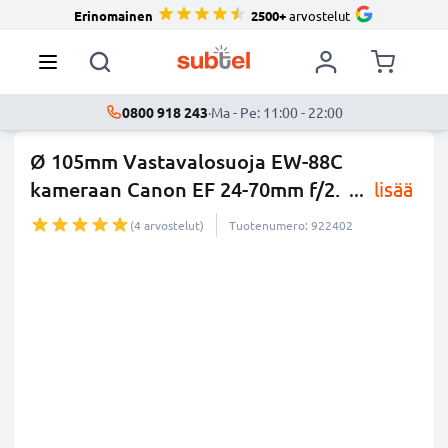
Erinomainen
2500+
arvostelut
0800 918 243
·
Ma - Pe: 11:00 - 22:00
Ø 105mm Vastavalosuoja EW-88C
kameraan Canon EF 24-70mm f/2.
...
lisää
(4 arvostelut)
Tuotenumero: 922402