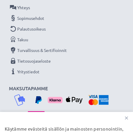
Muoto:
kukkamalli / tulppaani / terälehti
Yhteys
Sopimusehdot
Lisää yksityiskohtia, kontrastia ja väriä
- Vastavalosuoja kukkamalli / tulppaani / terälehti
Palautusoikeus
bajonetti tuotemerkiltä CELLONIC 3 vuoden
Takuu
takuulla!
Turvallisuus & Sertifioinnit
Tietosuojaseloste
Yritystiedot
MAKSUTAPAMME
×
TOIMITUSKUMPPANIMME
Käytämme evästeitä sisällön ja mainosten personointiin,