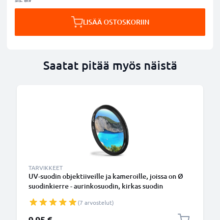
LISÄÄ OSTOSKORIIN
Saatat pitää myös näistä
TARVIKKEET
UV-suodin objektiiveille ja kameroille, joissa on Ø
suodinkierre - aurinkosuodin, kirkas suodin
(7 arvostelut)
9,95 €