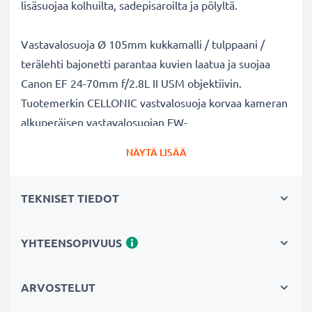
lisäsuojaa kolhuilta, sadepisaroilta ja pölyltä.
Vastavalosuoja Ø 105mm kukkamalli / tulppaani /
terälehti bajonetti parantaa kuvien laatua ja suojaa
Canon EF 24-70mm f/2.8L II USM objektiivin.
Tuotemerkin CELLONIC vastvalosuoja korvaa kameran
alkuperäisen vastavalosuojan EW-
88C. Muovi materiaalina.
NÄYTÄ LISÄÄ
Vastavalosuoja EW-88C Ø 105mm kukkamalli /
TEKNISET TIEDOT
tulppaani / terälehti bajonetti tuotemerkiltä CELLONIC
✔ 100% yhteensopiva Ø 105mm Canon kameraan
✔ Lisää värien syvyyttä, kontrastia ja yksityiskohtia
YHTEENSOPIVUUS
✔ Sopii objektiiveihin: zoomobjektiivi, teleobjektiivi,
makro-objektiivi ja muotokuvaobjektiivi
ARVOSTELUT
✔ Vähentää taustavaloa, sivuvaloa ja linssiin tulevaa