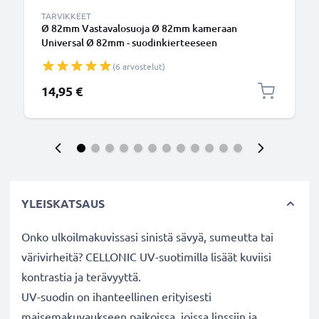
TARVIKKEET
Ø 82mm Vastavalosuoja Ø 82mm kameraan
Universal Ø 82mm - suodinkierteeseen
kiinnitettävä kukkamalli / tulppaani / terälehti
(6 arvostelut)
vastavalosuoja tuotemerkiltä CELLONIC
14,95 €
YLEISKATSAUS
Onko ulkoilmakuvissasi sinistä sävyä, sumeutta tai
värivirheitä? CELLONIC UV-suotimilla lisäät kuviisi
kontrastia ja terävyyttä.
UV-suodin on ihanteellinen erityisesti
maisemakuvaukseen paikoissa, joissa linssiin ja