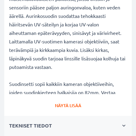
sensoriin pääsee paljon auringonvaloa, kuten veden
äärellä. Aurinkosuodin suodattaa tehokkaasti
häiritsevän UV-säteilyn ja korjaa UV-valon
aiheuttaman epäterävyyden, sinisävyt ja värivirheet.
Laittamalla UV-suotimen kamerasi objektiiviin, saat
terävämpiä ja kirkkaampia kuvia. Lisäksi kirkas,
läpinäkyvä suodin tarjoaa linssille lisäsuojaa kolhuja tai
putoamista vastaan.
Suodinsetti sopii kaikkiin kameran objektiiveihin,
joiden suodinkierteen halkaisija on 82mm. Vertaa
objektiivisi merkkiä tuotteemme
NÄYTÄ LISÄÄ
yhteensopivuustietoihin.
TEKNISET TIEDOT
Parempi kuvanlaatu väreistä tai
valotuksesta tinkimättä: