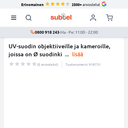
Erinomainen
2500+
arvostelut
0800 918 243
·
Ma - Pe: 11:00 - 22:00
UV-suodin objektiiveille ja kameroille,
joissa on Ø suodinki
...
lisää
(0 arvostelut)
Tuotenumero: 918731