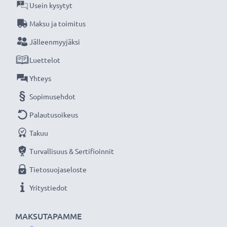
Usein kysytyt
kiinnittää vielä linssisuojus, toinen suodin tai
Maksu ja toimitus
vastavalosuodin
Jälleenmyyjäksi
★ 3 vuoden takuu ★
Luettelot
Olemme vuonna 2004 perustettu kansainvälinen
Yhteys
verkkokauppa, joka tarjoaa laadukkaita tuotteita, ja
Sopimusehdot
siksi tarjoamme 36 kuukauden takuun!
Palautusoikeus
Takuu
Turvallisuus & Sertifioinnit
Tietosuojaseloste
Yritystiedot
MAKSUTAPAMME