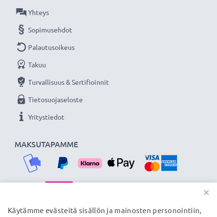
- Vastavalosuoja pyöreä bajonetti tuotemerkiltä
Yhteys
CELLONIC 3 vuoden takuulla!
Sopimusehdot
Palautusoikeus
Takuu
Turvallisuus & Sertifioinnit
Tietosuojaseloste
Yritystiedot
MAKSUTAPAMME
×
TOIMITUSKUMPPANIMME
Käytämme evästeitä sisällön ja mainosten personointiin,