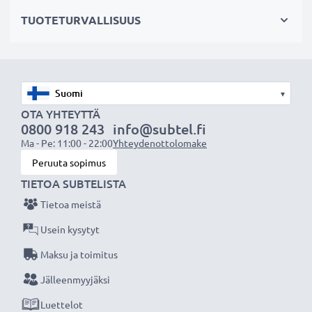
✔ Suojaa linssiä sateelta, pölyltä sekä muilta tahroilta
TUOTETURVALLISUUS
ja iskuilta
✔ Tämä vastavalosuoja vastaa alkuperäistä
vastavalosuojaa
✔ Vastavalosuoja muotokuva- ja teleobjektiiveille
▾
✔ Voidaan yhdistää linssisuojukseen, objektiivin
OTA YHTEYTTÄ
suojukseen tai suotimiin
0800 918 243
info@subtel.fi
✔ Muotoiltu bajonetti-vastavalosuoja
Ma - Pe: 11:00 - 22:00
Yhteydenottolomake
bajonettikiinnityksellä, sopii vain tiettyihin
Peruuta sopimus
objektiiveihin
TIETOA SUBTELISTA
Tietoa meistä
Tekniset tiedot:
Usein kysytyt
Materiaali:
Muovi
Maksu ja toimitus
Muoto:
pyöreä
Jälleenmyyjäksi
Lisää yksityiskohtia, kontrastia ja väriä
Luettelot