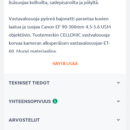
lisäsuojaa kolhuilta, sadepisaroilta ja pölyltä.
Vastavalosuoja pyöreä bajonetti parantaa kuvien
laatua ja suojaa Canon EF 90-300mm 4.5-5.6 USM
objektiivin. Tuotemerkin CELLONIC vastvalosuoja
korvaa kameran alkuperäisen vastavalosuojan ET-
60. Muovi materiaalina.
NÄYTÄ LISÄÄ
Vastavalosuoja ET-60 pyöreä bajonetti tuotemerkiltä
CELLONIC
TEKNISET TIEDOT
✔ 100% yhteensopiva Canon kameraan
✔ Lisää värien syvyyttä, kontrastia ja yksityiskohtia
✔ Sopii objektiiveihin: zoomobjektiivi, teleobjektiivi,
YHTEENSOPIVUUS
makro-objektiivi ja muotokuvaobjektiivi
✔ Vähentää taustavaloa, sivuvaloa ja linssiin tulevaa
ARVOSTELUT
hajavaloa