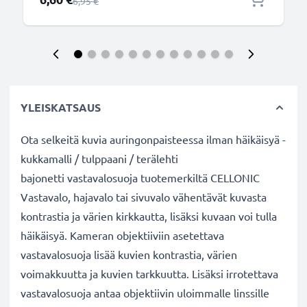
Normaali hinta
6,95 €
YLEISKATSAUS
Ota selkeitä kuvia auringonpaisteessa ilman häikäisyä -
kukkamalli / tulppaani / terälehti
bajonetti vastavalosuoja tuotemerkiltä CELLONIC
Vastavalo, hajavalo tai sivuvalo vähentävät kuvasta
kontrastia ja värien kirkkautta, lisäksi kuvaan voi tulla
häikäisyä. Kameran objektiiviin asetettava
vastavalosuoja lisää kuvien kontrastia, värien
voimakkuutta ja kuvien tarkkuutta. Lisäksi irrotettava
vastavalosuoja antaa objektiivin uloimmalle linssille