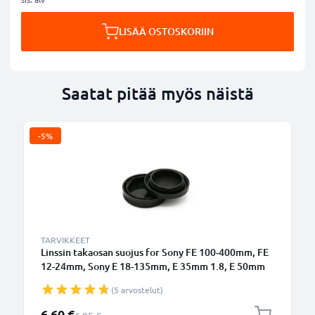
LISÄÄ OSTOSKORIIN
Saatat pitää myös näistä
-5%
TARVIKKEET
Linssin takaosan suojus for Sony FE 100-400mm, FE
12-24mm, Sony E 18-135mm, E 35mm 1.8, E 50mm
1.8, E 16-55mm 3.5-5.6, E 16mm 2.8, E PZ 16-50mm
(5 arvostelut)
3.5-5.6 (ALC-R1EM), Bajonettikiinnitys Suojus, Kansi
Sony E-Mount
Erikoishinta
6,60 €