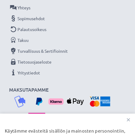
Yhteys
Lisää yksityiskohtia, kontrastia ja väriä
Sopimusehdot
- Vastavalosuoja kukkamalli / tulppaani / terälehti
bajonetti tuotemerkiltä CELLONIC 3 vuoden
Palautusoikeus
takuulla!
Takuu
Turvallisuus & Sertifioinnit
Tietosuojaseloste
Yritystiedot
MAKSUTAPAMME
×
TOIMITUSKUMPPANIMME
Käytämme evästeitä sisällön ja mainosten personointiin,