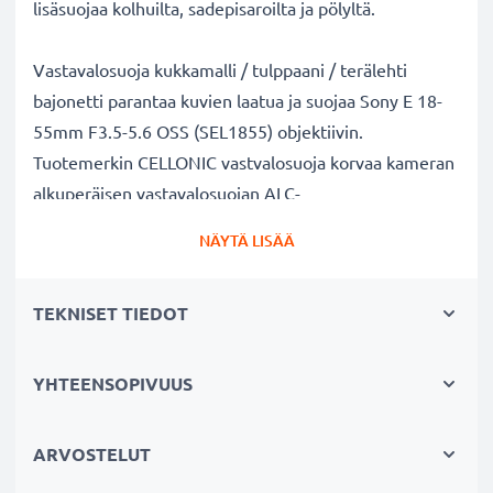
lisäsuojaa kolhuilta, sadepisaroilta ja pölyltä.
Vastavalosuoja kukkamalli / tulppaani / terälehti
bajonetti parantaa kuvien laatua ja suojaa Sony E 18-
55mm F3.5-5.6 OSS (SEL1855) objektiivin.
Tuotemerkin CELLONIC vastvalosuoja korvaa kameran
alkuperäisen vastavalosuojan ALC-
SH112. Muovi materiaalina.
NÄYTÄ LISÄÄ
Vastavalosuoja ALC-SH112 kukkamalli / tulppaani /
TEKNISET TIEDOT
terälehti bajonetti tuotemerkiltä CELLONIC
✔ 100% yhteensopiva Sony kameraan
✔ Lisää värien syvyyttä, kontrastia ja yksityiskohtia
YHTEENSOPIVUUS
✔ Sopii objektiiveihin: zoomobjektiivi, teleobjektiivi,
makro-objektiivi ja muotokuvaobjektiivi
ARVOSTELUT
✔ Vähentää taustavaloa, sivuvaloa ja linssiin tulevaa