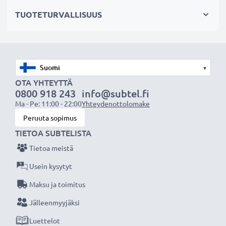
hajavaloa
TUOTETURVALLISUUS
✔ Suojaa linssiä sateelta, pölyltä sekä muilta tahroilta
ja iskuilta
✔ Tämä vastavalosuoja vastaa alkuperäistä
vastavalosuojaa
▾
✔ Vastavalosuoja muotokuva- ja teleobjektiiveille
OTA YHTEYTTÄ
✔ Voidaan yhdistää linssisuojukseen, objektiivin
0800 918 243
info@subtel.fi
suojukseen tai suotimiin
Ma - Pe: 11:00 - 22:00
Yhteydenottolomake
✔ Muotoiltu bajonetti-vastavalosuoja
Peruuta sopimus
bajonettikiinnityksellä, sopii vain tiettyihin
TIETOA SUBTELISTA
objektiiveihin
Tietoa meistä
✔ Ei sovellu super-, ultra- tai laajakulmaobjektiiveille
Usein kysytyt
Maksu ja toimitus
Tekniset tiedot:
Materiaali:
Muovi
Jälleenmyyjäksi
Muoto:
kukkamalli / tulppaani / terälehti
Luettelot