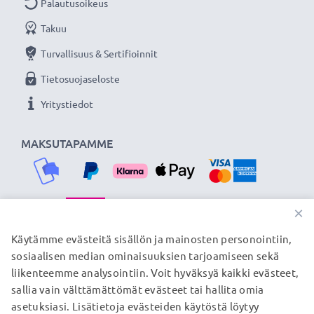
PW20 (työnnetään paristokoteloon - Korvaa akun NP-
Palautusoikeus
FW50)
Takuu
Turvallisuus & Sertifioinnit
Jatkuvasti virtaa Sony kameraasi subtel
verkkolaitteella. Tilaa nyt, 3 vuoden takuu!
Tietosuojaseloste
Yritystiedot
MAKSUTAPAMME
×
TOIMITUSKUMPPANIMME
Käytämme evästeitä sisällön ja mainosten personointiin,
sosiaalisen median ominaisuuksien tarjoamiseen sekä
liikenteemme analysointiin. Voit hyväksyä kaikki evästeet,
sallia vain välttämättömät evästeet tai hallita omia
© subtel.fi 2026
asetuksiasi. Lisätietoja evästeiden käytöstä löytyy
Kaikki hinnat sisältävät arvonlisäveron, mutta ei