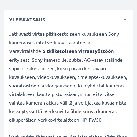
YLEISKATSAUS
Jatkuvasti virtaa pitkäkestoiseen kuvaukseen Sony
kameraasi subtel verkkovirtalähteellä
Varavirtalähde
pitkäketoiseen virransyöttöön
erityisesti Sony kameroille. subtel AC-varavirtalähde
sopii pitkäkestoiseen, koko päivän kestävään
kuvaukseen, videokuvaukseen, timelapse-kuvaukseen,
suoratoistoon ja vloggaukseen. Kun yhdistät kamerasi
virtalähteen kautta pistorasiaan, sinun ei tarvitse
vaihtaa kameran akkua välillä ja voit jatkaa kuvaamista
keskeytyksettä. Verkkovirtalähde korvaa kamerasi
alkuperäisen verkkovirtalaitteen NP-FW50.
Verkkovirtalähteessä on ca. 4m latausjohto. Virtalähde