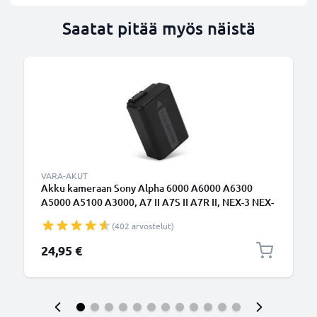
Saatat pitää myös näistä
VARA-AKUT
Akku kameraan Sony Alpha 6000 A6000 A6300
A5000 A5100 A3000, A7 II A7S II A7R II, NEX-3 NEX-
5 NEX-5N NEX-6, NP-FW50 - NP-FW50 (1030mAh,
(402 arvostelut)
7.4V) tuotemerkiltä CELLONIC
24,95 €