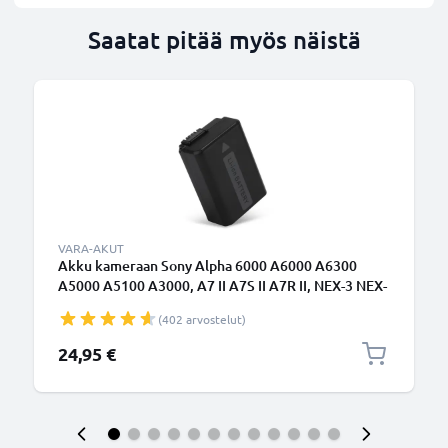
Saatat pitää myös näistä
VARA-AKUT
Akku kameraan Sony Alpha 6000 A6000 A6300
A5000 A5100 A3000, A7 II A7S II A7R II, NEX-3 NEX-
5 NEX-5N NEX-6, NP-FW50 - NP-FW50 (1030mAh,
(402 arvostelut)
7.4V) tuotemerkiltä CELLONIC
24,95 €