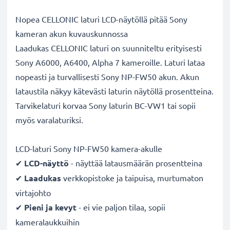
Nopea CELLONIC laturi LCD-näytöllä pitää Sony
kameran akun kuvauskunnossa
Laadukas CELLONIC laturi on suunniteltu erityisesti
Sony A6000, A6400, Alpha 7 kameroille. Laturi lataa
nopeasti ja turvallisesti Sony NP-FW50 akun. Akun
lataustila näkyy kätevästi laturin näytöllä prosentteina.
Tarvikelaturi korvaa Sony laturin BC-VW1 tai sopii
myös varalaturiksi.
LCD-laturi Sony NP-FW50 kamera-akulle
✔
LCD-näyttö
- näyttää latausmäärän prosentteina
✔
Laadukas
verkkopistoke ja taipuisa, murtumaton
virtajohto
✔
Pieni ja kevyt
- ei vie paljon tilaa, sopii
kameralaukkuihin