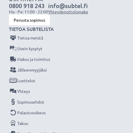
0800 918 243
info@subtel.fi
laturin ansiosta, 3 vuoden takuu!
Ma - Pe: 11:00 - 22:00
Yhteydenottolomake
Peruuta sopimus
TIETOA SUBTELISTA
Tietoa meistä
Usein kysytyt
Maksu ja toimitus
Jälleenmyyjäksi
Luettelot
Yhteys
Sopimusehdot
Palautusoikeus
Takuu