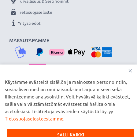
Turvallisuus & Sertifioinnit
Tietosuojaseloste
Yritystiedot
MAKSUTAPAMME
×
TOIMITUSKUMPPANIMME
Käytämme evästeitä sisällön ja mainosten personointiin,
sosiaalisen median ominaisuuksien tarjoamiseen sekä
liikenteemme analysointiin. Voit hyväksyä kaikki evästeet,
sallia vain välttämättömät evästeet tai hallita omia
© subtel.fi 2026
asetuksiasi. Lisätietoja evästeiden käytöstä löytyy
Kaikki hinnat sisältävät arvonlisäveron, mutta ei
toimituskuluja. Kaikki sivuillamme mainitut tavaramerkit ovat
Tietosuojaselosteestamme
.
omistajiensa rekisteröimiä tavaramerkkejä, ja ne mainitaan
verkkosivuillamme ainoastaan tuotteitamme koskevan
SALLI KAIKKI
tiedon vuoksi.