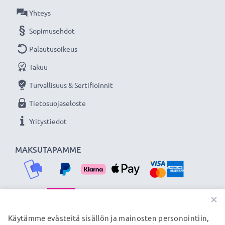
★ 3 vuoden takuu ★
Yhteys
Olemme vuonna 2004 perustettu kansainvälinen
Sopimusehdot
verkkokauppa, joka tarjoaa laadukkaita tuotteita, ja
Palautusoikeus
siksi tarjoamme 36 kuukauden takuun!
Takuu
Turvallisuus & Sertifioinnit
Tietosuojaseloste
Yritystiedot
MAKSUTAPAMME
×
TOIMITUSKUMPPANIMME
Käytämme evästeitä sisällön ja mainosten personointiin,