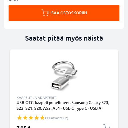
LISÄÄ OSTOSKORIIN
Saatat pitää myös näistä
KAAPELIT JA ADAPTERIT
USB-OTG-kaapeli puhelimeen Samsung Galaxy S23,
S22, S21, S20, A52, A51 - USB C Type C - USB A,
Hopea OTG-adapteri, On The Go
(11 arvostelut)
7,95 €