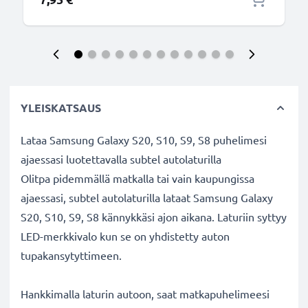
YLEISKATSAUS
Lataa Samsung Galaxy S20, S10, S9, S8 puhelimesi
ajaessasi luotettavalla subtel autolaturilla
Olitpa pidemmällä matkalla tai vain kaupungissa
ajaessasi, subtel autolaturilla lataat Samsung Galaxy
S20, S10, S9, S8 kännykkäsi ajon aikana. Laturiin syttyy
LED-merkkivalo kun se on yhdistetty auton
tupakansytyttimeen.
Hankkimalla laturin autoon, saat matkapuhelimeesi