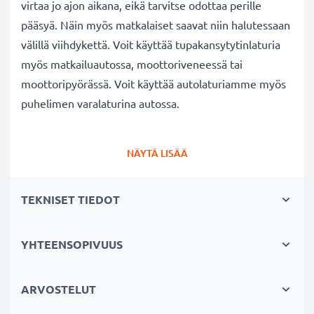
virtaa jo ajon aikana, eikä tarvitse odottaa perille
pääsyä. Näin myös matkalaiset saavat niin halutessaan
välillä viihdykettä. Voit käyttää tupakansytytinlaturia
myös matkailuautossa, moottoriveneessä tai
moottoripyörässä. Voit käyttää autolaturiamme myös
puhelimen varalaturina autossa.
Samsung
Galaxy S20, S10, S9, S8 p
uhelimen
NÄYTÄ LISÄÄ
autolaturi
✔ Tehokas tarvikelaturi USB C Type C liitännällä
TEKNISET TIEDOT
auton tupakansytyttimeen
✔ Laadukas: taipuisa ja murtumaton latauskaapeli
ja murtumaton liitin
YHTEENSOPIVUUS
✔ Moderni teknologia ja nopea lataus
✔ Turvallinen: suojattu oikosululta, ylikuumenemiselta
ARVOSTELUT
ja ylijännitteeltä, automaattinen virrankatkaisu