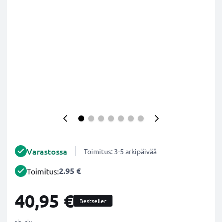
Varastossa
Toimitus: 3-5 arkipäivää
2.95 €
Toimitus:
40,95 €
Bestseller
sis. alv