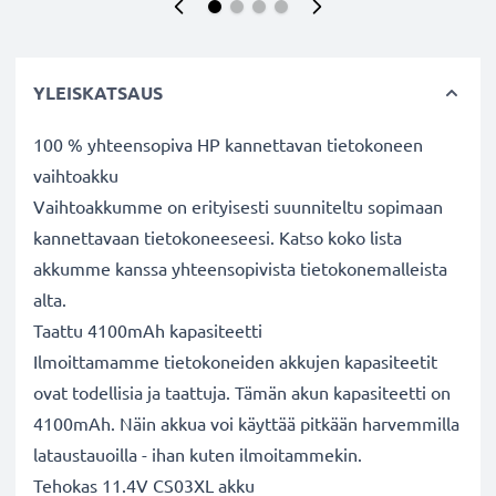
YLEISKATSAUS
100 % yhteensopiva HP kannettavan tietokoneen
vaihtoakku
Vaihtoakkumme on erityisesti suunniteltu sopimaan
kannettavaan tietokoneeseesi. Katso koko lista
akkumme kanssa yhteensopivista tietokonemalleista
alta.
Taattu 4100mAh kapasiteetti
Ilmoittamamme tietokoneiden akkujen kapasiteetit
ovat todellisia ja taattuja. Tämän akun kapasiteetti on
4100mAh. Näin akkua voi käyttää pitkään harvemmilla
lataustauoilla - ihan kuten ilmoitammekin.
Tehokas 11.4V CS03XL akku