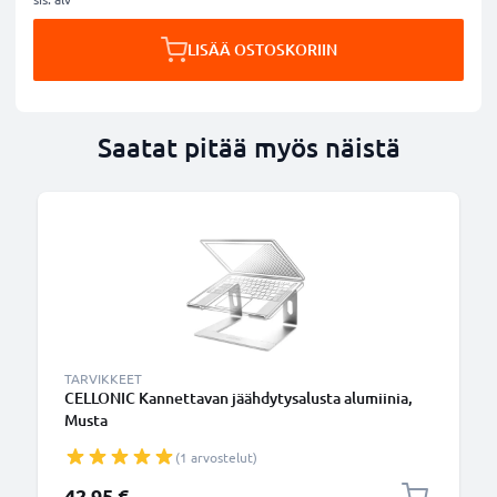
LISÄÄ OSTOSKORIIN
Saatat pitää myös näistä
TARVIKKEET
CELLONIC Kannettavan jäähdytysalusta alumiinia,
Musta
(1 arvostelut)
42,95 €