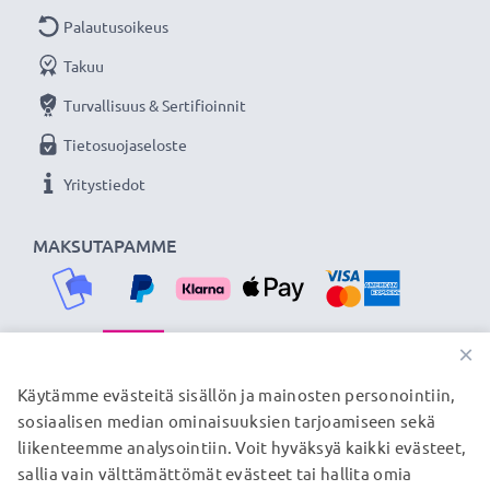
Palautusoikeus
Takuu
Turvallisuus & Sertifioinnit
Tietosuojaseloste
Yritystiedot
MAKSUTAPAMME
×
TOIMITUSKUMPPANIMME
Käytämme evästeitä sisällön ja mainosten personointiin,
sosiaalisen median ominaisuuksien tarjoamiseen sekä
liikenteemme analysointiin. Voit hyväksyä kaikki evästeet,
sallia vain välttämättömät evästeet tai hallita omia
© subtel.fi 2026