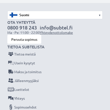
akuksi.
Valitse CELLONIC, etkä tingi laadusta. Tilaa nyt!
▾
OTA YHTEYTTÄ
0800 918 243
info@subtel.fi
Ma - Pe: 11:00 - 22:00
Yhteydenottolomake
Peruuta sopimus
TIETOA SUBTELISTA
Tietoa meistä
Usein kysytyt
Maksu ja toimitus
Jälleenmyyjäksi
Luettelot
Yhteys
Sopimusehdot