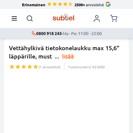
Erinomainen
2500+
arvostelut
0800 918 243
·
Ma - Pe: 11:00 - 22:00
Vettähylkivä tietokonelaukku max 15,6"
läppärille, must
...
lisää
(1 arvostelut)
Tuotenumero: 923000