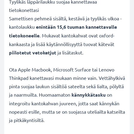
Tyylikäs läppärilaukku suojaa kannettavaa
tietokonettasi
Samettisen pehmeä sisältä, kestävä ja tyylikäs ulkoa -
kantolaukku
enintään 15,6 tuuman kannettavalle
tietokoneelle
. Mukavat kantokahvat ovat oxford-
kankaasta ja lisää käytännöllisyyttä tuovat kätevät
piilotetut vetoketjut
ja lisätaskut.
Ota Apple Macbook, Microsoft Surface tai Lenovo
Thinkpad kanettavasi mukaan minne vain. Vettähylkivä
pinta suojaa laukun sisältöä sateelta sekä lialta, pölyltä
ja naarmuilta. Huomaamaton
kännykkätasku
on
integroitu kantokahvan juureen, jotta saat kännykän
nopeasti esille, mutta se on suojassa uteliailta katseilta
ja pitkäkyntisiltä.