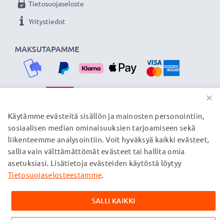
Tietosuojaseloste
Yritystiedot
MAKSUTAPAMME
×
TOIMITUSKUMPPANIMME
Käytämme evästeitä sisällön ja mainosten personointiin,
sosiaalisen median ominaisuuksien tarjoamiseen sekä
liikenteemme analysointiin. Voit hyväksyä kaikki evästeet,
sallia vain välttämättömät evästeet tai hallita omia
© subtel.fi 2026
asetuksiasi. Lisätietoja evästeiden käytöstä löytyy
Kaikki hinnat sisältävät arvonlisäveron, mutta ei
toimituskuluja. Kaikki sivuillamme mainitut tavaramerkit ovat
Tietosuojaselosteestamme
.
omistajiensa rekisteröimiä tavaramerkkejä, ja ne mainitaan
verkkosivuillamme ainoastaan tuotteitamme koskevan
SALLI KAIKKI
tiedon vuoksi.