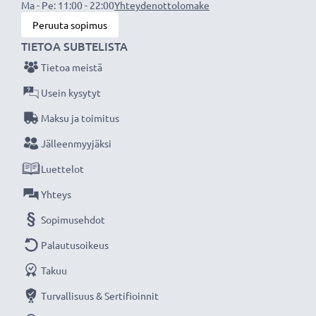
Ma - Pe: 11:00 - 22:00
Yhteydenottolomake
★ 3 vuoden takuu ★
Peruuta sopimus
Olemme vuonna 2004 perustettu kansainvälinen
TIETOA SUBTELISTA
verkkokauppa, joka tarjoaa laadukkaita tuotteita, ja
Tietoa meistä
siksi tarjoamme 36 kuukauden takuun!
Usein kysytyt
Maksu ja toimitus
Jälleenmyyjäksi
Luettelot
Yhteys
Sopimusehdot
Palautusoikeus
Takuu
Turvallisuus & Sertifioinnit