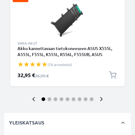
VARA-AKUT
Akku kannettavaan tietokoneeseen ASUS X555L,
A555L, F555L, K555L, R556L, F555UB, ASUS
C21N1347 - 4650mAh 7.6V
(70 arvostelut)
Erikoishinta
32,95 €
Normaali hinta
36,95 €
YLEISKATSAUS