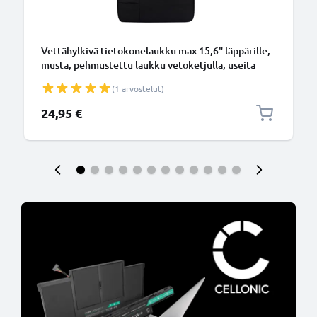
Vettähylkivä tietokonelaukku max 15,6" läppärille,
musta, pehmustettu laukku vetoketjulla, useita
lisätaskuja
(1 arvostelut)
24,95 €