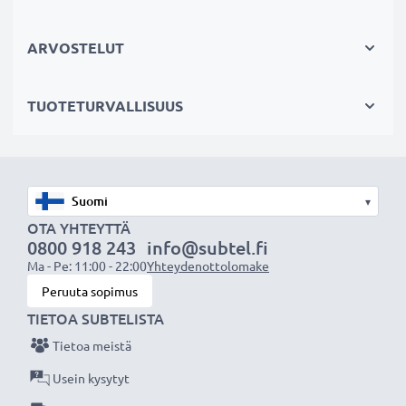
Jos läppärisi akku on heikko, vaihda akku, älä laitettasi.
Fiksumpi, edullisempi ja ympäristöystävällisempi
ARVOSTELUT
valinta. Näin säästät rahaa ja pienennät
ympäristöjalanjälkeäsi. Akkumme sopii erinomaisesti
TUOTETURVALLISUUS
vaihtoakuksi alkuperäisen akun sijaan tai myös vara-
akuksi.
Valitse CELLONIC, etkä tingi laadusta. Tilaa nyt!
▾
OTA YHTEYTTÄ
0800 918 243
info@subtel.fi
Ma - Pe: 11:00 - 22:00
Yhteydenottolomake
Peruuta sopimus
TIETOA SUBTELISTA
Tietoa meistä
Usein kysytyt