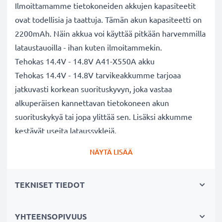
Ilmoittamamme tietokoneiden akkujen kapasiteetit
ovat todellisia ja taattuja. Tämän akun kapasiteetti on
2200mAh. Näin akkua voi käyttää pitkään harvemmilla
lataustauoilla - ihan kuten ilmoitammekin.
Tehokas 14.4V - 14.8V A41-X550A akku
Tehokas 14.4V - 14.8V tarvikeakkumme tarjoaa
jatkuvasti korkean suorituskyvyn, joka vastaa
alkuperäisen kannettavan tietokoneen akun
suorituskykyä tai jopa ylittää sen. Lisäksi akkumme
kestävät useita lataussyklejä.
Erinomaiset laatu- ja turvallisuusstandardit
NÄYTÄ LISÄÄ
Olemme akkuasiantuntijoita jo vuodesta 2004 lähtien.
Kaikki akkumme testataan tarkasti, jotta ne täyttävät
TEKNISET TIEDOT
kokonaan korkeimmat EU-standardit ja enemmänkin -
siksi akuillamme on 3 vuoden takuu.
Kestävä valinta
YHTEENSOPIVUUS