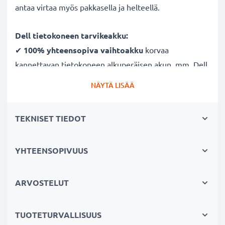
antaa virtaa myös pakkasella ja helteellä.
Dell tietokoneen tarvikeakku:
✔
100% yhteensopiva vaihtoakku
korvaa
kannettavan tietokoneen alkuperäisen akun, mm. Dell
VHR5P
NÄYTÄ LISÄÄ
✔
Säännöllinen ja kattava testaus
- jokainen
rakennettu kenno testataan
TEKNISET TIEDOT
✔
Sertifioitu turvallisuus
- suojattu oikosululta,
ylikuumenemiselta ja ylijännitteeltä
✔
YHTEENSOPIVUUS
Suuri kapasiteetti ja pitkä kesto
- tehokas akku
4600mAh kapasiteetilla
✔
Pitkä käyttöaika vapauttaa lataustuokioilta
-
ARVOSTELUT
nauti vapaudesta ja riippumattomuudesta
✔
Täyttä tehoa käytön aikana
- moderni Litium-
TUOTETURVALLISUUS
tekniikka ilman vaikutusta muistiin