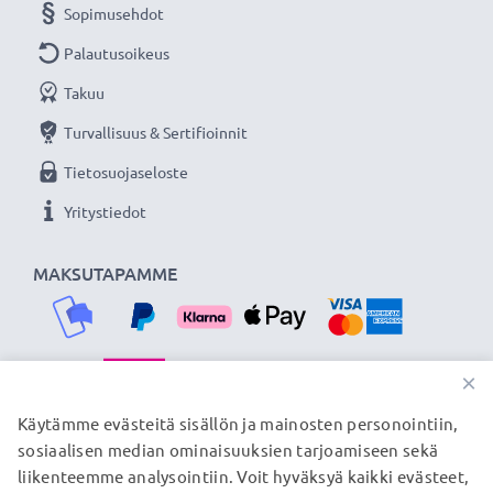
Korvaa alkuperäisen akun:
VHR5P (katso alhaalta
Sopimusehdot
lista korvattavista tuotteista)
Palautusoikeus
Takuu
★
3 vuoden takuu
★
Olemme vuonna 2004 perustettu kansainvälinen
Turvallisuus & Sertifioinnit
verkkokauppa, joka tarjoaa laadukkaita tuotteita, ja
Tietosuojaseloste
siksi tarjoamme 36 kuukauden takuun!
Yritystiedot
MAKSUTAPAMME
×
TOIMITUSKUMPPANIMME
Käytämme evästeitä sisällön ja mainosten personointiin,
sosiaalisen median ominaisuuksien tarjoamiseen sekä
liikenteemme analysointiin. Voit hyväksyä kaikki evästeet,