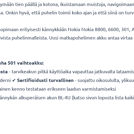
mään tien päällä ja kotona, ikuistamaan muistoja, navigoimaa
Onkin hyvä, että puhelin toimii koko ajan ja että siinä on turva
opimaan erityisesti kännykkään Nokia Nokia 8800, 6600, 301, A
pivista puhelinmalleista. Uusi matkapuhelimen akku antaa virtaa
sha 501 vaihtoakku:
sta
- tarvikeakun pitkä käyttöaika vapauttaa jatkuvalta lataamis
derni ✔
Sertifioidusti turvallinen
- suojattu oikosululta, yliku
ainen kenno testataan erikseen laadun varmistamiseksi
nykän alkuperäisen akun BL-4U (katso sivun lopusta lista kaiki