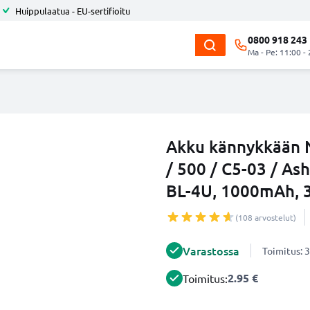
Huippulaatua - EU-sertifioitu
0800 918 243
Ma - Pe: 11:00 -
Akku kännykkään N
/ 500 / C5-03 / Ash
BL-4U, 1000mAh, 3
(108 arvostelut)
Varastossa
Toimitus: 3
2.95 €
Toimitus: