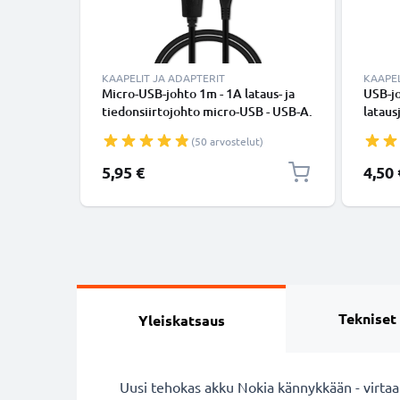
KAAPELIT JA ADAPTERIT
KAAPEL
Micro-USB-johto 1m - 1A lataus- ja
USB-jo
tiedonsiirtojohto micro-USB - USB-A.
lataus
Musta PVC USB-kaapeli
(50 arvostelut)
5,95 €
4,50 
Tekniset
Yleiskatsaus
Uusi tehokas akku Nokia kännykkään - virtaa