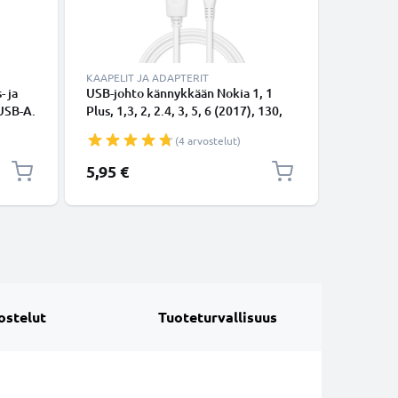
KAAPELIT JA ADAPTERIT
KAAPELIT
- ja
USB-johto kännykkään Nokia 1, 1
USB-joht
 USB-A.
Plus, 1,3, 2, 2.4, 3, 5, 6 (2017), 130,
Plus, 1,3,
210, 220, 3310 (2017), Lumia 520,
210, 220
(4 arvostelut)
530, 625, 630, 635, 735, 1320 - Micro
1A, 1m l
USB, 1A, 1m latausjohto. Valkoinen
datakaap
5,95 €
5,95 €
PVC datakaapeli
ostelut
Tuoteturvallisuus