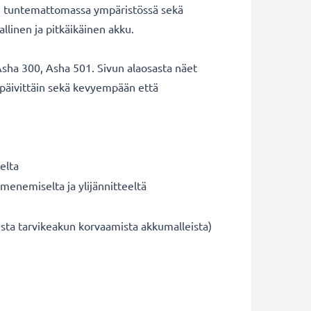
n tuntemattomassa ympäristössä sekä
llinen ja pitkäikäinen akku.
sha 300, Asha 501. Sivun alaosasta näet
 päivittäin sekä kevyempään että
elta
umenemiselta ja ylijännitteeltä
sta tarvikeakun korvaamista akkumalleista)