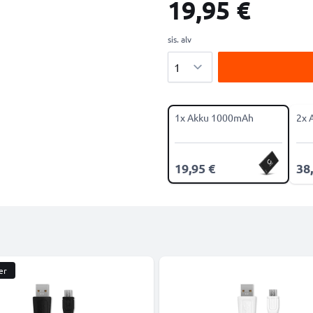
19,95 €
sis. alv
Määrä
1x Akku 1000mAh
2x 
19,95 €
38
er