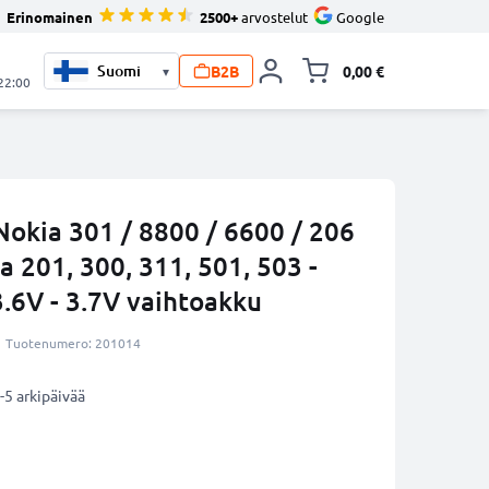
Erinomainen
2500+
arvostelut
Google
B2B
0,00 €
▾
Vaihda miniva
 22:00
okia 301 / 8800 / 6600 / 206
a 201, 300, 311, 501, 503 -
.6V - 3.7V vaihtoakku
Tuotenumero: 201014
-5 arkipäivää