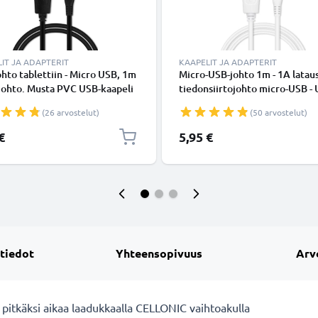
IT JA ADAPTERIT
KAAPELIT JA ADAPTERIT
hto tablettiin - Micro USB, 1m
Micro-USB-johto 1m - 1A lataus
johto. Musta PVC USB-kaapeli
tiedonsiirtojohto micro-USB -
Valkoinen PVC USB-kaapeli
(26 arvostelut)
(50 arvostelut)
€
5,95 €
 tiedot
Yhteensopivuus
Arv
 pitkäksi aikaa laadukkaalla CELLONIC vaihtoakulla