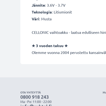
Jännite
: 3.6V - 3.7V
Teknologia
: Litiumionit
Väri
: Musta
CELLONIC vaihtoakku - laatua edulliseen hin
★
3 vuoden takuu
★
Olemme vuonna 2004 perustettu kansainvälin
OTA YHTEYTTÄ
M
0800 918 243
Ma - Pe: 11:00 - 22:00