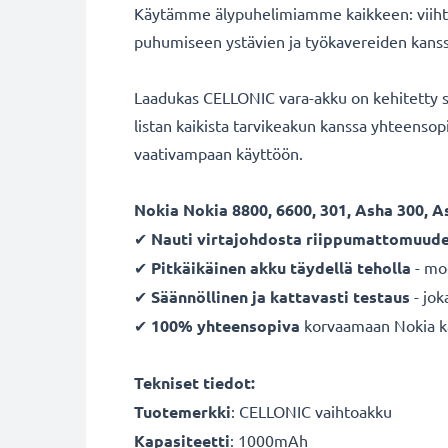
Käytämme älypuhelimiamme kaikkeen: viihty
puhumiseen ystävien ja työkavereiden kanssa. 
Laadukas CELLONIC vara-akku on kehitetty s
listan kaikista tarvikeakun kanssa yhteenso
vaativampaan käyttöön.
Nokia Nokia 8800, 6600, 301, Asha 300, A
✔
Nauti virtajohdosta
riippumattomuude
✔
Pitkäikäinen
akku
täydellä teholla
- mo
✔
Säännöllinen ja kattavasti testaus
- jok
✔
100% yhteensopiva
korvaamaan Nokia kän
Tekniset tiedot:
Tuotemerkki
:
CELLONIC vaihtoakku
Kapasiteetti
: 1000mAh