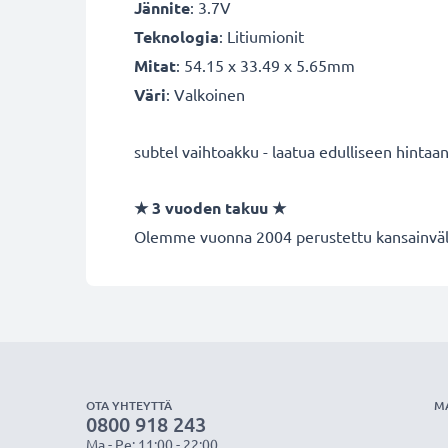
Jännite
: 3.7V
Teknologia
: Litiumionit
Mitat
: 54.15 x 33.49 x 5.65mm
Väri
: Valkoinen
subtel vaihtoakku - laatua edulliseen hintaan
★
3 vuoden takuu
★
Olemme vuonna 2004 perustettu kansainvälin
OTA YHTEYTTÄ
M
0800 918 243
Ma - Pe: 11:00 - 22:00