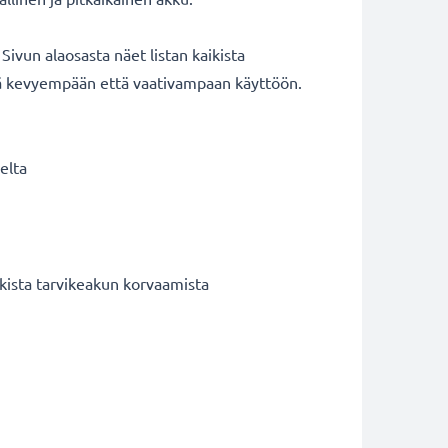
ivun alaosasta näet listan kaikista
ekä kevyempään että vaativampaan käyttöön.
elta
kista tarvikeakun korvaamista