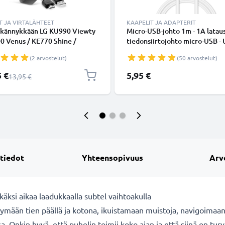
T JA VIRTALÄHTEET
KAAPELIT JA ADAPTERIT
i kännykkään LG KU990 Viewty
Micro-USB-johto 1m - 1A lataus
0 Venus / KE770 Shine /
tiedonsiirtojohto micro-USB -
Orsay / KC910 Renoir /
Valkoinen PVC USB-kaapeli
(2 arvostelut)
(50 arvostelut)
s - 5W, 1A / 1000mA, 1m
johto, laturi + USB Kaapeli
shinta
5 €
5,95 €
Normaali hinta
13,95 €
 tiedot
Yhteensopivuus
Arv
käksi aikaa laadukkaalla subtel vaihtoakulla
mään tien päällä ja kotona, ikuistamaan muistoja, navigoimaa
Onkin hyvä, että puhelin toimii koko ajan ja että siinä on turva