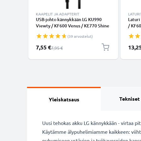
KAAPELIT JA ADAPTERIT
LATURI
USB-johto kännykkään LG KU990
Latur
Viewty / KF600 Venus / KE770 Shine
/ KF60
/ KC550 Orsay / KC910 Renoir /
KC550 
(39 arvostelut)
KG320s - 18 Pin Connector, , 1m
KG320
latausjohto. Musta datakaapeli
lataus
Erikoishinta
Erikoi
7,55 €
13,2
Normaali hinta
7,95 €
Tekniset
Yleiskatsaus
Uusi tehokas akku LG kännykkään - virtaa pit
Käytämme älypuhelimiamme kaikkeen: viihty
puhumiseen ystävien ja työkavereiden kanssa. 