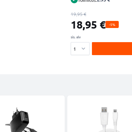
19,95 €
18,95 €
-5%
sis. alv
Määrä