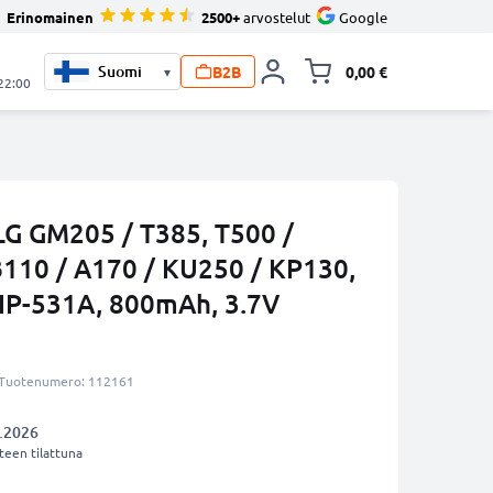
Erinomainen
2500+
arvostelut
Google
B2B
0,00 €
▾
Vaihda miniva
 22:00
G GM205 / T385, T500 /
110 / A170 / KU250 / KP130,
IP-531A, 800mAh, 3.7V
Tuotenumero: 112161
.2026
een tilattuna