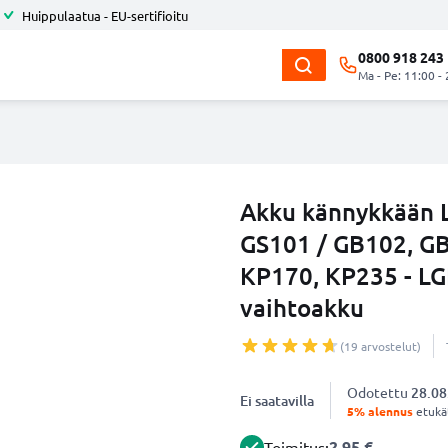
Huippulaatua - EU-sertifioitu
0800 918 243
Ma - Pe: 11:00 -
Akku kännykkään L
GS101 / GB102, GB
KP170, KP235 - LG
vaihtoakku
(19 arvostelut)
Odotettu
28.08
Ei saatavilla
5% alennus
etukät
2.95 €
Toimitus: