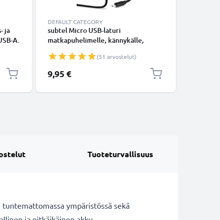
DEFAULT CATEGORY
KAAPELIT
- ja
subtel Micro USB-laturi
Micro-USB
 USB-A.
matkapuhelimelle, kännykälle,
tiedonsi
tabletille, älykellolle, kuulokkeelle,
Musta PV
(51 arvostelut)
kaiuttimelle tai GPS-latauskaapelille
- 1A / 1000mA, 1.1m
9,95 €
5,95 €
ostelut
Tuoteturvallisuus
n tuntemattomassa ympäristössä sekä
llinen ja pitkäikäinen akku.