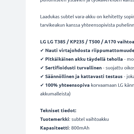
Laadukas subtel vara-akku on kehitetty sopi
tarvikeakun kanssa yhteensopivista puhelin
LG LG T385 / KP235 / T500 / A170 vaihto
✔
Nauti virtajohdosta
riippumattomuude
✔
Pitkäikäinen
akku
täydellä teholla
- mod
✔
Sertifioidusti turvallinen
- suojattu oiko
✔
Säännöllinen ja kattavasti testaus
- jok
✔
100% yhteensopiva
korvaamaan LG kännyk
akkumalleista)
Tekniset tiedot:
Tuotemerkki
:
subtel vaihtoakku
Kapasiteetti
: 800mAh