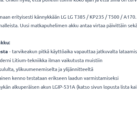
maan erityisesti kännykkään LG LG T385 / KP235 / T500 / A170. S
malleista. Uusi matkapuhelimen akku antaa virtaa päivittäin s
akku:
sta
- tarvikeakun pitkä käyttöaika vapauttaa jatkuvalta lataamis
erni Litium-tekniikka ilman vaikutusta muistiin
sululta, ylikuumenemiselta ja ylijännitteeltä
ainen kenno testataan erikseen laadun varmistamiseksi
än alkuperäisen akun LGIP-531A (katso sivun lopusta lista kai