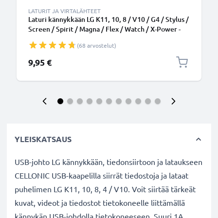
LATURIT JA VIRTALÄHTEET
Laturi kännykkään LG K11, 10, 8 / V10 / G4 / Stylus /
Screen / Spirit / Magna / Flex / Watch / X-Power -
5W, 1A / 1000mA, 1.1m latausjohto, laturi
(68 arvostelut)
9,95 €
YLEISKATSAUS
USB-johto LG kännykkään, tiedonsiirtoon ja lataukseen
CELLONIC USB-kaapelilla siirrät tiedostoja ja lataat
puhelimen LG K11, 10, 8, 4 / V10. Voit siirtää tärkeät
kuvat, videot ja tiedostot tietokoneelle liittämällä
kännykän USB-johdolla tietokoneeseen. Suuri 1A