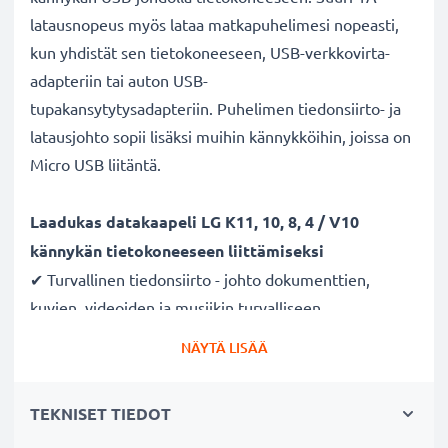
latausnopeus myös lataa matkapuhelimesi nopeasti,
kun yhdistät sen tietokoneeseen, USB-verkkovirta-
adapteriin tai auton USB-
tupakansytytysadapteriin. Puhelimen tiedonsiirto- ja
latausjohto sopii lisäksi muihin kännykköihin, joissa on
Micro USB liitäntä.
Laadukas datakaapeli LG K11, 10, 8, 4 / V10
kännykän tietokoneeseen liittämiseksi
✔ Turvallinen tiedonsiirto - johto dokumenttien,
kuvien, videoiden ja musiikin turvalliseen
tietokoneelle siirtämiseen
NÄYTÄ LISÄÄ
✔ Ohjelmistopäivitykset - suuren tietomäärän siirto
suurella 480 MBit/s - USB 2.0 nopeudella
TEKNISET TIEDOT
✔ Nopea tiedonsiirto - tiedonsiirtokaapeli uusimmalla
USB 2.0 versiolla