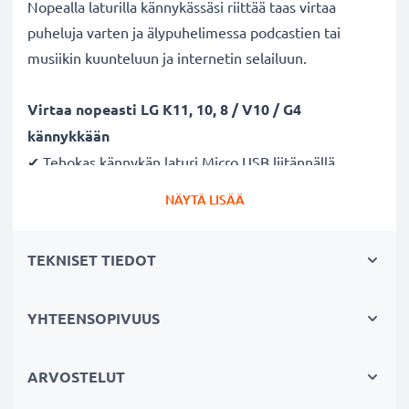
Nopealla laturilla kännykässäsi riittää taas virtaa
puheluja varten ja älypuhelimessa podcastien tai
musiikin kuunteluun ja internetin selailuun.
Virtaa nopeasti LG K11, 10, 8 / V10 / G4
kännykkään
✔ Tehokas kännykän laturi Micro USB liitännällä
✔ Kestävä latausjohto - murtumaton johto ja liitin
NÄYTÄ LISÄÄ
✔ Nopea lataus - kännykän pikalaturi 1A / 1000mA
ampeerilla ja lyhyellä latausajalla
TEKNISET TIEDOT
Laturi tukee akun pitkää käyttöikää
✔ Hellävarainen ja turvallinen lataus - moderni
YHTEENSOPIVUUS
verkkovirtalaturi tukee akun pitkäikäistä käyttöä
✔ Turvallinen - CE ja RoHS -sertifikaatit
ARVOSTELUT
✔ Pieni ja kevyt - sopii matkalaturiksi reissuun