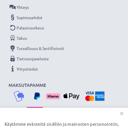
★ 3 vuoden takuu ★
Yhteys
Olemme vuonna 2004 perustettu kansainvälinen
Sopimusehdot
verkkokauppa, joka tarjoaa laadukkaita tuotteita, ja
Palautusoikeus
siksi tarjoamme 36 kuukauden takuun!
Takuu
Turvallisuus & Sertifioinnit
Tietosuojaseloste
Yritystiedot
MAKSUTAPAMME
×
TOIMITUSKUMPPANIMME
Käytämme evästeitä sisällön ja mainosten personointiin,