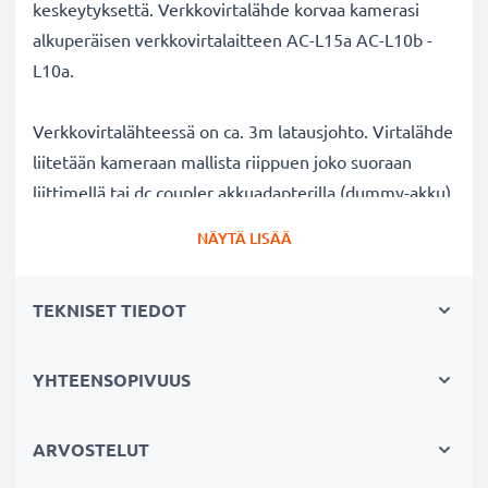
keskeytyksettä. Verkkovirtalähde korvaa kamerasi
alkuperäisen verkkovirtalaitteen AC-L15a AC-L10b -
L10a.
Verkkovirtalähteessä on ca. 3m latausjohto. Virtalähde
liitetään kameraan mallista riippuen joko suoraan
liittimellä tai dc coupler akkuadapterilla (dummy-akku),
joka laitetaan normaalin akun sijasta kameran
NÄYTÄ LISÄÄ
akkutilaan ja yhdistetään verkkovirtaan. Näet liitännän
tuotekuvista ja tuotekuvauksesta.
TEKNISET TIEDOT
Verkkovirtalähde Sony kameraan:
✔ Jatkuva virransyöttö AC-verkkoadapterista
YHTEENSOPIVUUS
verkkovirran kautta - pitkäkestoiseen valo- tai
videokuvaukseen ilman akun vaihtoa välillä
ARVOSTELUT
✔ Ei lataustaukoja - ihanteellinen kuvien ja videoiden