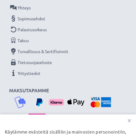
Ampeeri / Output ampeeri: 1.8A
Yhteys
Virtajohdon pituus: ca. 3m
Sopimusehdot
Jatkuvasti virtaa Sony kameraasi subtel
Palautusoikeus
verkkolaitteella. Tilaa nyt, 3 vuoden takuu!
Takuu
Turvallisuus & Sertifioinnit
Tietosuojaseloste
Yritystiedot
MAKSUTAPAMME
×
TOIMITUSKUMPPANIMME
Käytämme evästeitä sisällön ja mainosten personointiin,