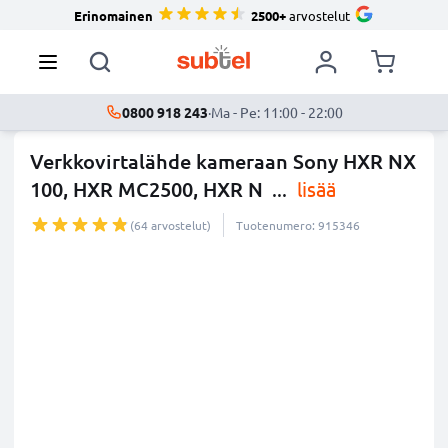
Erinomainen
2500+
arvostelut
0800 918 243
·
Ma - Pe: 11:00 - 22:00
Verkkovirtalähde kameraan Sony HXR NX
100, HXR MC2500, HXR N
...
lisää
(64 arvostelut)
Tuotenumero: 915346