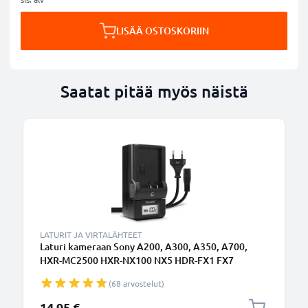
LISÄÄ OSTOSKORIIN
Saatat pitää myös näistä
LATURIT JA VIRTALÄHTEET
Laturi kameraan Sony A200, A300, A350, A700,
HXR-MC2500 HXR-NX100 NX5 HDR-FX1 FX7
FX1000 DSR-PD150 - kameran NP-F970 -F550 -F750
(68 arvostelut)
-F330 tarvikelaturi
14,95 €