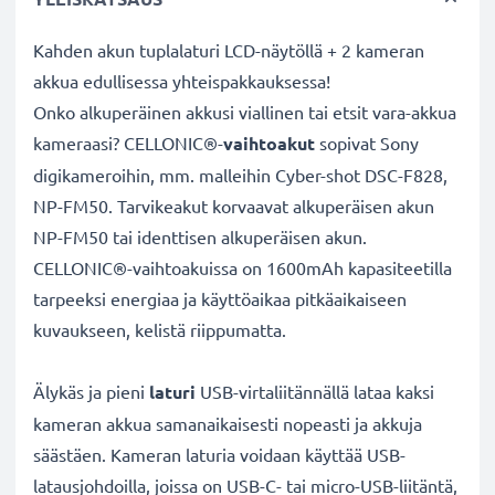
Kahden akun tuplalaturi LCD-näytöllä + 2 kameran
akkua edullisessa yhteispakkauksessa!
Onko alkuperäinen akkusi viallinen tai etsit vara-akkua
kameraasi? CELLONIC®-
vaihtoakut
sopivat Sony
digikameroihin, mm. malleihin Cyber-shot DSC-F828,
NP-FM50. Tarvikeakut korvaavat alkuperäisen akun
NP-FM50 tai identtisen alkuperäisen akun.
CELLONIC®-vaihtoakuissa on 1600mAh kapasiteetilla
tarpeeksi energiaa ja käyttöaikaa pitkäaikaiseen
kuvaukseen, kelistä riippumatta.
Älykäs ja pieni
laturi
USB-virtaliitännällä lataa kaksi
kameran akkua samanaikaisesti nopeasti ja akkuja
säästäen. Kameran laturia voidaan käyttää USB-
latausjohdoilla, joissa on USB-C- tai micro-USB-liitäntä,