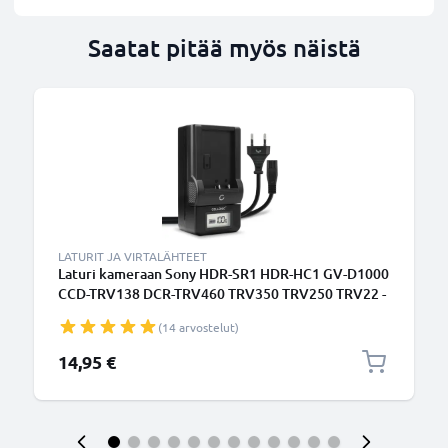
Saatat pitää myös näistä
LATURIT JA VIRTALÄHTEET
Laturi kameraan Sony HDR-SR1 HDR-HC1 GV-D1000
CCD-TRV138 DCR-TRV460 TRV350 TRV250 TRV22 -
kameran NP-FM50 FM30 FM55H tarvikelaturi
(14 arvostelut)
14,95 €