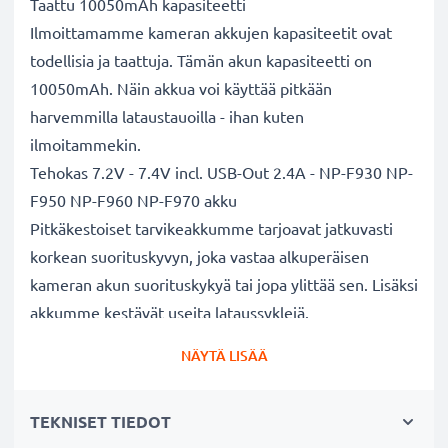
Taattu 10050mAh kapasiteetti
Ilmoittamamme kameran akkujen kapasiteetit ovat
todellisia ja taattuja. Tämän akun kapasiteetti on
10050mAh. Näin akkua voi käyttää pitkään
harvemmilla lataustauoilla - ihan kuten
ilmoitammekin.
Tehokas 7.2V - 7.4V incl. USB-Out 2.4A - NP-F930 NP-
F950 NP-F960 NP-F970 akku
Pitkäkestoiset tarvikeakkumme tarjoavat jatkuvasti
korkean suorituskyvyn, joka vastaa alkuperäisen
kameran akun suorituskykyä tai jopa ylittää sen. Lisäksi
akkumme kestävät useita lataussyklejä.
Erinomaiset laatu- ja turvallisuusstandardit
NÄYTÄ LISÄÄ
Olemme akkuasiantuntijoita jo vuodesta 2004 lähtien.
Kaikki akkumme testataan tarkasti, jotta ne täyttävät
TEKNISET TIEDOT
kokonaan korkeimmat EU-standardit ja enemmänkin -