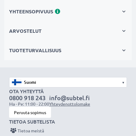
siksi akuillamme on 3 vuoden takuu.
Tärkeä lisä valokuvaajaan kameralaukkuun
YHTEENSOPIVUUS
Kameran tarvikeakkumme on luotettava virtalähde
pitkäaikaiseen valokuvaukseen tai videokuvaukseen.
ARVOSTELUT
Se sopii erinomaisesti vaihtoakuksi alkuperäisen akun
sijaan tai vara-akuksi niin ammattilaisille kuin
TUOTETURVALLISUUS
harrastajillekin.
Valitse CELLONIC, etkä tingi laadusta. Tilaa nyt!
▾
OTA YHTEYTTÄ
0800 918 243
info@subtel.fi
Ma - Pe: 11:00 - 22:00
Yhteydenottolomake
Peruuta sopimus
TIETOA SUBTELISTA
Tietoa meistä