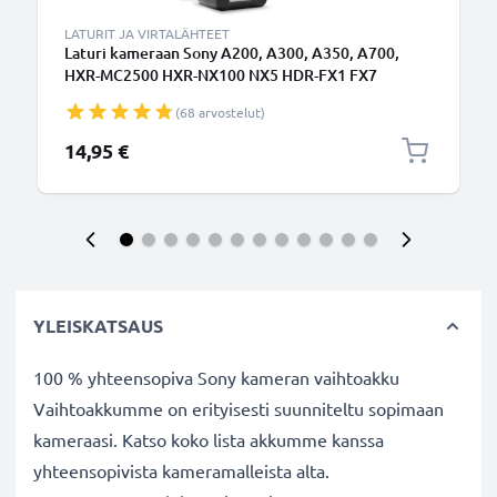
LATURIT JA VIRTALÄHTEET
Laturi kameraan Sony A200, A300, A350, A700,
HXR-MC2500 HXR-NX100 NX5 HDR-FX1 FX7
FX1000 DSR-PD150 - kameran NP-F970 -F550 -F750
(68 arvostelut)
-F330 tarvikelaturi
14,95 €
YLEISKATSAUS
100 % yhteensopiva Sony kameran vaihtoakku
Vaihtoakkumme on erityisesti suunniteltu sopimaan
kameraasi. Katso koko lista akkumme kanssa
yhteensopivista kameramalleista alta.