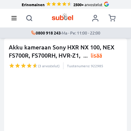
Erinomainen
2500+
arvostelut
0800 918 243
·
Ma - Pe: 11:00 - 22:00
Akku kameraan Sony HXR NX 100, NEX
FS700R, FS700RH, HVR-Z1,
...
lisää
(3 arvostelut)
Tuotenumero: 922985