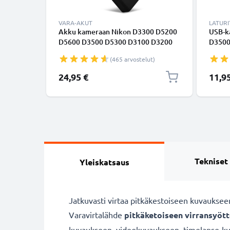
VARA-AKUT
LATURI
Akku kameraan Nikon D3300 D5200
USB-ka
D5600 D3500 D5300 D3100 D3200
D3500
D5100 D3400 Df Coolpix P7000 EN-
D5100
(465 arvostelut)
EL14 EN-EL14a - EN-EL14 EN-EL14a
Df Co
(1050mAh, 7.4V) tuotemerkiltä
laitte
24,95 €
11,9
CELLONIC
valmis
Tekniset
Yleiskatsaus
Jatkuvasti virtaa pitkäkestoiseen kuvauksee
Varavirtalähde
pitkäketoiseen virransyöt
kuvaukseen, videokuvaukseen, timelapse-kuva