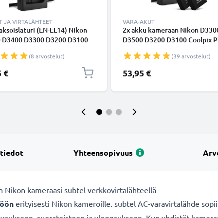
T JA VIRTALÄHTEET
VARA-AKUT
ksoislaturi (EN-EL14) Nikon
2x akku kameraan Nikon D330
 D3400 D3300 D3200 D3100
D3500 D3200 D3100 Coolpix 
 D5200 D5300 D5500 D5600
P7100 P7700 P7800 EN-EL14 - 
(8 arvostelut)
(39 arvostelut)
olpix P7000 P7100 P7800-
EL14 EN-EL14a vaihtoakku, 1
ille + 1m + USB Kaapeli
+ Tupla Laturi MH-24
5 €
53,95 €
tajalta CELLONIC
 tiedot
Yhteensopivuus
Arv
n Nikon kameraasi subtel verkkovirtalähteellä
töön
erityisesti Nikon kameroille. subtel AC-varavirtalähde sopi
ukseen, suoratoistoon ja vloggaukseen. Kun yhdistät kamerasi 