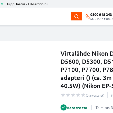
Huippulaatua - EU-sertifioitu
0800 918 243
Ma - Pe: 11:00 -
Virtalähde Nikon 
D5600, D5300, D51
P7100, P7700, P780
adapteri () (ca. 3m
40.5W) (Nikon EP-5
(0 arvostelut)
T
Varastossa
Toimitus: 3