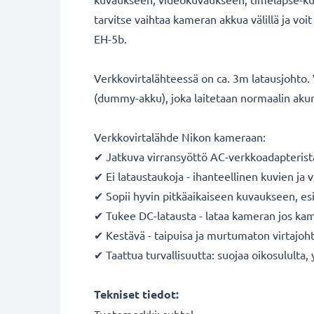
tarvitse vaihtaa kameran akkua välillä ja vo
EH-5b.
Verkkovirtalähteessä on ca. 3m latausjohto. V
(dummy-akku), joka laitetaan normaalin akun
Verkkovirtalähde Nikon kameraan:
✔ Jatkuva virransyöttö AC-verkkoadapterista 
✔ Ei lataustaukoja - ihanteellinen kuvien j
✔ Sopii hyvin pitkäaikaiseen kuvaukseen, es
✔ Tukee DC-latausta - lataa kameran jos kam
✔ Kestävä - taipuisa ja murtumaton virtajoht
✔ Taattua turvallisuutta: suojaa oikosululta,
Tekniset tiedot: