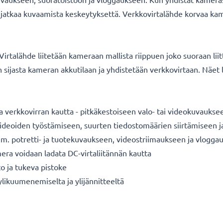
it jatkaa kuvaamista keskeytyksettä. Verkkovirtalähde korvaa ka
irtalähde liitetään kameraan mallista riippuen joko suoraan liit
 sijasta kameran akkutilaan ja yhdistetään verkkovirtaan. Näet 
verkkovirran kautta - pitkäkestoiseen valo- tai videokuvauksee
a videoiden työstämiseen, suurten tiedostomäärien siirtämiseen 
im. potretti- ja tuotekuvaukseen, videostriimaukseen ja vlogga
era voidaan ladata DC-virtaliitännän kautta
o ja tukeva pistoke
 ylikuumenemiselta ja ylijännitteeltä