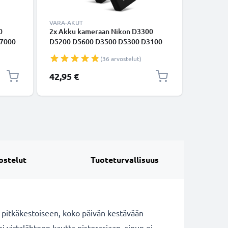
VARA-AKUT
LATURIT 
0
2x Akku kameraan Nikon D3300
Laturi k
P7000
D5200 D5600 D3500 D5300 D3100
D5300 D
EN-
D3200 D5100 D3400 EN-EL14 EN-
D3300 D3
(36 arvostelut)
050mAh
EL14a - EN-EL14, EN-EL14a
EL14 tarv
(1050mAh, 7.4V) tuotemerkiltä
42,95 €
14,95 €
CELLONIC
ostelut
Tuoteturvallisuus
i pitkäkestoiseen, koko päivän kestävään
virtalähteen kautta pistorasiaan, sinun ei