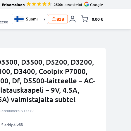
Erinomainen
2500+
arvostelut
Google
B2B
0,00 €
▾
Vaihda miniva
 22:00
D3300, D3500, D5200, D3200,
00, D3400, Coolpix P7000,
0, Df, D5500-laitteelle – AC-
 latauskaapeli – 9V, 4.5A,
A) valmistajalta subtel
uotenumero: 915370
-5 arkipäivää