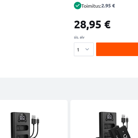
2.95 €
Toimitus:
28,95 €
sis. alv
Määrä