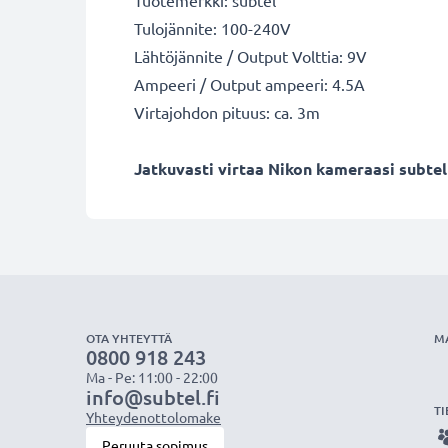
Tuotemerkki: subtel
Tulojännite: 100-240V
Lähtöjännite / Output Volttia: 9V
Ampeeri / Output ampeeri: 4.5A
Virtajohdon pituus: ca. 3m
Jatkuvasti virtaa Nikon kameraasi subtel 
OTA YHTEYTTÄ
M
0800 918 243
Ma - Pe: 11:00 - 22:00
info@subtel.fi
TI
Yhteydenottolomake
Peruuta sopimus