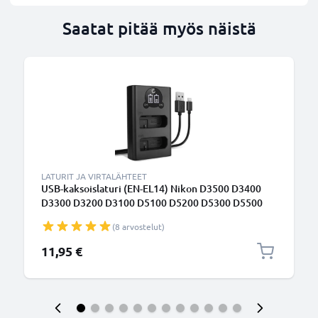
Saatat pitää myös näistä
LATURIT JA VIRTALÄHTEET
USB-kaksoislaturi (EN-EL14) Nikon D3500 D3400
D3300 D3200 D3100 D5100 D5200 D5300 D5500
D5600 Df Coolpix P7000 P7100 P7800-laitteille +
(8 arvostelut)
1m + USB Kaapeli valmistajalta CELLONIC
11,95 €