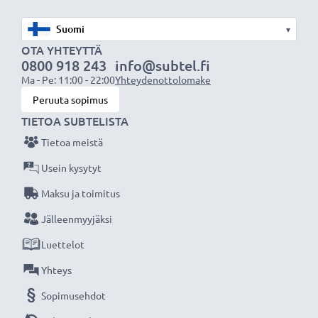
alkuperäiseen laturiisi
▾
OTA YHTEYTTÄ
0800 918 243
info@subtel.fi
Ma - Pe: 11:00 - 22:00
Yhteydenottolomake
Huomio:
Maksimaalisen akun suorituskyvyn,
Peruuta sopimus
tehokkuuden ja käyttöiän varmistamiseksi lataa akku
TIETOA SUBTELISTA
täyteen ennen ensimmäistä käyttökertaa.
Tietoa meistä
Jokainen CELLONIC tarvikeakkumme testataan
Usein kysytyt
tarkasti parhaan suorituskyvyn ja pitkäkestoisen
Maksu ja toimitus
tehokkuuden varmistamiseksi. Tilaa nyt, 3 vuoden
Jälleenmyyjäksi
takuu!
Luettelot
Yhteys
Sopimusehdot