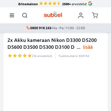
Erinomainen
2500+
arvostelut
0800 918 243
·
Ma - Pe: 11:00 - 22:00
2x Akku kameraan Nikon D3300 D5200
D5600 D3500 D5300 D3100 D
...
lisää
(36 arvostelut)
Tuotenumero: 920744