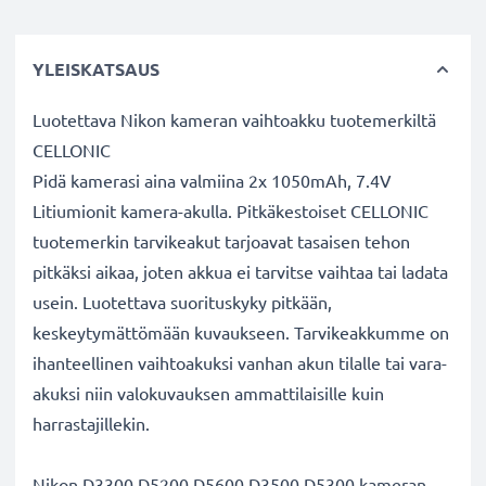
YLEISKATSAUS
Luotettava Nikon kameran vaihtoakku tuotemerkiltä
CELLONIC
Pidä kamerasi aina valmiina 2x 1050mAh, 7.4V
Litiumionit kamera-akulla. Pitkäkestoiset CELLONIC
tuotemerkin tarvikeakut tarjoavat tasaisen tehon
pitkäksi aikaa, joten akkua ei tarvitse vaihtaa tai ladata
usein. Luotettava suorituskyky pitkään,
keskeytymättömään kuvaukseen. Tarvikeakkumme on
ihanteellinen vaihtoakuksi vanhan akun tilalle tai vara-
akuksi niin valokuvauksen ammattilaisille kuin
harrastajillekin.
Nikon D3300 D5200 D5600 D3500 D5300 kameran