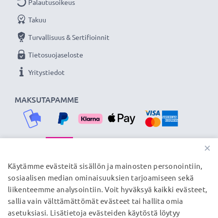
Palautusoikeus
Takuu
Turvallisuus & Sertifioinnit
Tietosuojaseloste
Yritystiedot
MAKSUTAPAMME
×
TOIMITUSKUMPPANIMME
Käytämme evästeitä sisällön ja mainosten personointiin,
sosiaalisen median ominaisuuksien tarjoamiseen sekä
liikenteemme analysointiin. Voit hyväksyä kaikki evästeet,
sallia vain välttämättömät evästeet tai hallita omia
© subtel.fi 2026
asetuksiasi. Lisätietoja evästeiden käytöstä löytyy
Kaikki hinnat sisältävät arvonlisäveron, mutta ei