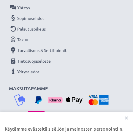
Virtajohdon pituus: ca 3m
Yhteys
Sopimusehdot
Jatkuvasti virtaa Nikon kameraasi subtel
verkkolaitteella. Tilaa nyt, 3 vuoden takuu!
Palautusoikeus
Takuu
Turvallisuus & Sertifioinnit
Tietosuojaseloste
Yritystiedot
MAKSUTAPAMME
×
TOIMITUSKUMPPANIMME
Käytämme evästeitä sisällön ja mainosten personointiin,