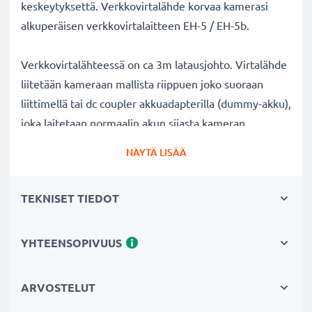
keskeytyksettä. Verkkovirtalähde korvaa kamerasi
alkuperäisen verkkovirtalaitteen EH-5 / EH-5b.
Verkkovirtalähteessä on ca 3m latausjohto. Virtalähde
liitetään kameraan mallista riippuen joko suoraan
liittimellä tai dc coupler akkuadapterilla (dummy-akku),
joka laitetaan normaalin akun sijasta kameran
akkutilaan ja yhdistetään verkkovirtaan. Näet liitännän
NÄYTÄ LISÄÄ
tuotekuvista ja tuotekuvauksesta.
TEKNISET TIEDOT
Verkkovirtalähde Nikon kameraan:
✔ Jatkuva virransyöttö AC-verkkoadapterista
verkkovirran kautta - pitkäkestoiseen valo- tai
YHTEENSOPIVUUS
videokuvaukseen ilman akun vaihtoa välillä
✔ Ei lataustaukoja - ihanteellinen kuvien ja videoiden
ARVOSTELUT
työstämiseen, suurten tiedostomäärien siirtämiseen ja