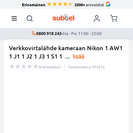
Erinomainen
2500+
arvostelut
0800 918 243
·
Ma - Pe: 11:00 - 22:00
Verkkovirtalähde kameraan Nikon 1 AW1
1 J1 1 J2 1 J3 1 S1 1
...
lisää
(0 arvostelut)
Tuotenumero: 915372