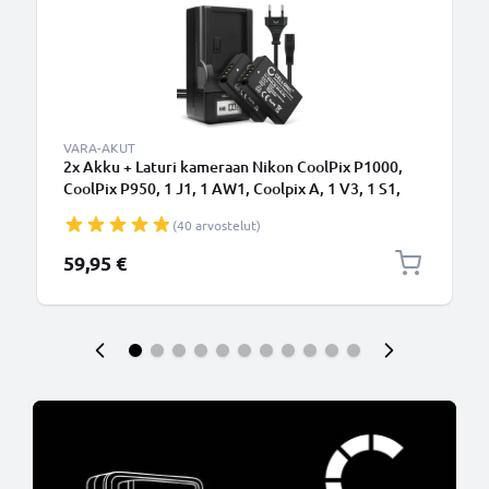
VARA-AKUT
2x Akku + Laturi kameraan Nikon CoolPix P1000,
CoolPix P950, 1 J1, 1 AW1, Coolpix A, 1 V3, 1 S1,
MH-27, EN-EL20 - EN-EL20 EN-EL20a (800mAh, 7.4V)
(40 arvostelut)
tuotemerkiltä CELLONIC
59,95 €