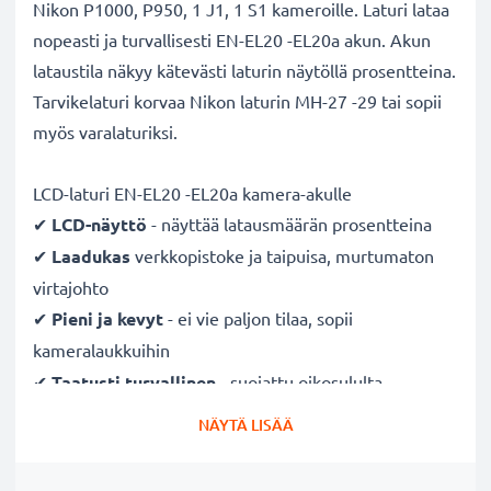
Nikon P1000, P950, 1 J1, 1 S1 kameroille. Laturi lataa
nopeasti ja turvallisesti EN-EL20 -EL20a akun. Akun
lataustila näkyy kätevästi laturin näytöllä prosentteina.
Tarvikelaturi korvaa Nikon laturin MH-27 -29 tai sopii
myös varalaturiksi.
LCD-laturi EN-EL20 -EL20a kamera-akulle
✔
LCD-näyttö
- näyttää latausmäärän prosentteina
✔
Laadukas
verkkopistoke ja taipuisa, murtumaton
virtajohto
✔
Pieni ja kevyt
- ei vie paljon tilaa, sopii
kameralaukkuihin
✔
Taatusti turvallinen
- suojattu oikosululta,
ylikuumenemiselta ja ylijännitteeltä
NÄYTÄ LISÄÄ
✔
Mukautuva
tulojännite
- 100V - 250V tulojännite
eri maissa käyttöä varten, hellävarainen, pidentää