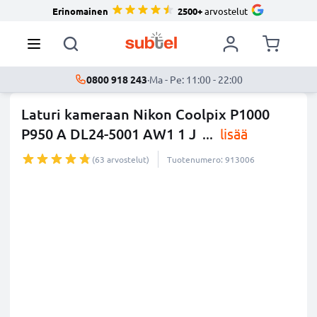
Erinomainen
2500+
arvostelut
0800 918 243
·
Ma - Pe: 11:00 - 22:00
Laturi kameraan Nikon Coolpix P1000
P950 A DL24-5001 AW1 1 J
...
lisää
(63 arvostelut)
Tuotenumero: 913006