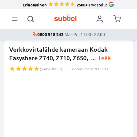
Erinomainen
2500+
arvostelut
0800 918 243
·
Ma - Pe: 11:00 - 22:00
Verkkovirtalähde kameraan Kodak
Easyshare Z740, Z710, Z650,
...
lisää
(5 arvostelut)
Tuotenumero: 915683