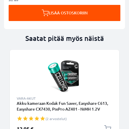
LISÄÄ OSTOSKORIIN
Saatat pitää myös näistä
VARA-AKUT
Akku kameraan Kodak Fun Saver, Easyshare C613,
Easyshare CX7430, PixPro AZ401 - NiMH 1.2V
(2600mAh, 1.2V) tuotemerkiltä subtel
(2 arvostelut)
12,95 €