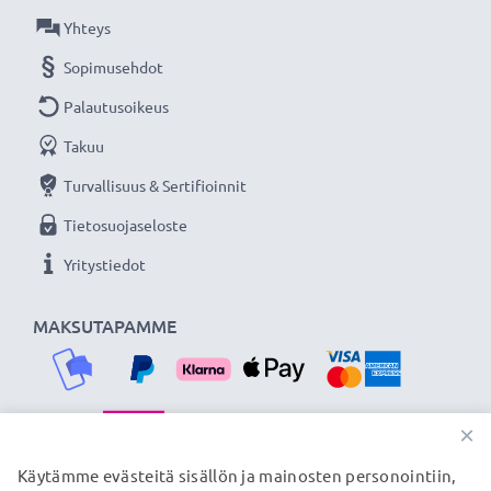
Virtajohdon pituus: ca 3m
Yhteys
Sopimusehdot
Jatkuvasti virtaa Kodak kameraasi subtel
verkkolaitteella. Tilaa nyt, 3 vuoden takuu!
Palautusoikeus
Takuu
Turvallisuus & Sertifioinnit
Tietosuojaseloste
Yritystiedot
MAKSUTAPAMME
×
TOIMITUSKUMPPANIMME
Käytämme evästeitä sisällön ja mainosten personointiin,