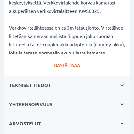
keskeytyksettä. Verkkovirtalähde korvaa kamerasi
alkuperäisen verkkovirtalaitteen KWS0325.
Verkkovirtalähteessä on ca 3m latausjohto. Virtalähde
liitetään kameraan mallista riippuen joko suoraan
liittimellä tai dc coupler akkuadapterilla (dummy-akku),
joka laitetaan normaalin akun sijasta kameran
akkutilaan ja yhdistetään verkkovirtaan. Näet liitännän
NÄYTÄ LISÄÄ
tuotekuvista ja tuotekuvauksesta.
TEKNISET TIEDOT
Verkkovirtalähde Kodak kameraan:
✔ Jatkuva virransyöttö AC-verkkoadapterista
verkkovirran kautta - pitkäkestoiseen valo- tai
YHTEENSOPIVUUS
videokuvaukseen ilman akun vaihtoa välillä
✔ Ei lataustaukoja - ihanteellinen kuvien ja videoiden
ARVOSTELUT
työstämiseen, suurten tiedostomäärien siirtämiseen ja