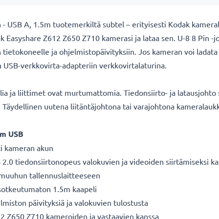
 - USB A, 1.5m tuotemerkiltä subtel – erityisesti Kodak kameral
k Easyshare Z612 Z650 Z710 kamerasi ja lataa sen. U-8 8 Pin -j
 tietokoneelle ja ohjelmistopäivityksiin. Jos kameran voi ladata
 USB-verkkovirta-adapteriin verkkovirtalaturina.
 ja liittimet ovat murtumattomia. Tiedonsiirto- ja latausjohto 
ä. Täydellinen uutena liitäntäjohtona tai varajohtona kameralauk
.5m
USB
ti kameran akun
SB 2.0 tiedonsiirtonopeus valokuvien ja videoiden siirtämiseksi
i muuhun tallennuslaitteeseen
 sotkeutumaton 1.5m kaapeli
lmiston päivityksiä ja valokuvien tulostusta
2 Z650 Z710 kameroiden ja vastaavien kanssa