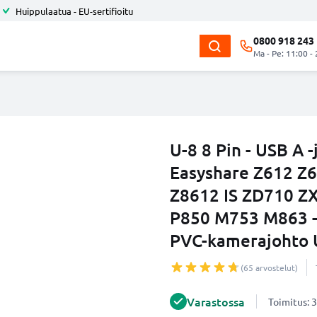
Huippulaatua - EU-sertifioitu
0800 918 243
Ma - Pe: 11:00 -
U-8 8 Pin - USB A
Easyshare Z612 Z6
Z8612 IS ZD710 Z
P850 M753 M863 - 
PVC-kamerajohto U
(65 arvostelut)
Varastossa
Toimitus: 3