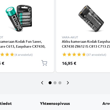
OT
VARA-AKUT
kameraan Kodak Fun Saver,
Akku kameraan Kodak Easysha
hare C613, Easyshare CX7430,
CX7430 Z8612 IS C813 C713 Z
 AZ401, Easyshare Z8612 IS -
DX4530 Z740 C330 ZD710 - CR
(4 arvostelut)
(37 arvostelut)
MH Batterie 2600mAh (x4)
(1400mAh, 3.6V) tuotemerkilt
mAh, 1.2V) tuotemerkiltä
CELLONIC
5 €
16,95 €
 tiedot
Yhteensopivuus
Arv