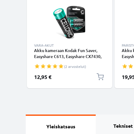
VARA-AKUT
PARIST
Akku kameraan Kodak Fun Saver,
Akku 
Easyshare C613, Easyshare CX7430,
Easys
PixPro AZ401 - NiMH 1.2V
PixPro
(2 arvostelut)
(2600mAh, 1.2V) tuotemerkiltä
AA Ni
subtel
(2600
12,95 €
19,9
subtel
Tekniset
Yleiskatsaus