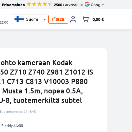
Erinomainen
2500+
arvostelut
Google
B2B
0,00 €
▾
Vaihda miniva
 22:00
 -johto kameraan Kodak
50 Z710 Z740 Z981 Z1012 IS
X1 C713 C813 V10003 P880
Musta 1.5m, nopea 0.5A,
-8, tuotemerkiltä subtel
Tuotenumero: 911845
-5 arkipäivää