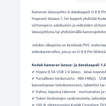
Kameran latausjohto & datakaapeli U-8 8 Pin
Nopeasti lataava 1.5m kaapeli yhdistää Koda
siirtonopeus valokuvien ja videoiden siirtoon
latausjohtona tai yhdistämällä kamerajohdon
Johdon ulkopinta on kestävää PVC-materiaalia
videokameroihin, joissa on U-8 8 Pin-liitänt
Kodak
kameran lataus- ja datakaapeli 1
✔ Nopea 0.5A USB 2.0 lataus - lataa nopeas
✔ Turvallinen tiedonsiirto - 480 MBit/s - U
kannettavaan tietokoneeseen, tablettiin ta
✔ Vahva, taipuisa rakenne - murtumaton ja
✔ Tukee tiedostojen synkronointia, laiteohje
✔ 100 % yhteensopiva Kodak Easyshare Z61