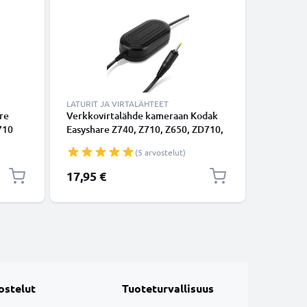
LATURIT JA VIRTALÄHTEET
LATURIT 
re
Verkkovirtalähde kameraan Kodak
Laturi k
710
Easyshare Z740, Z710, Z650, ZD710,
Zx3 Easy
-V3
Z712 IS, C533, C340, C330 - ca 3m
EasyShar
(5 arvostelut)
ä
johto, KWS0325, 3V
kameran 
virtalähde/dummy-akku
17,95 €
14,95 €
pitkäkestoiseen kuvaukseen
ostelut
Tuoteturvallisuus