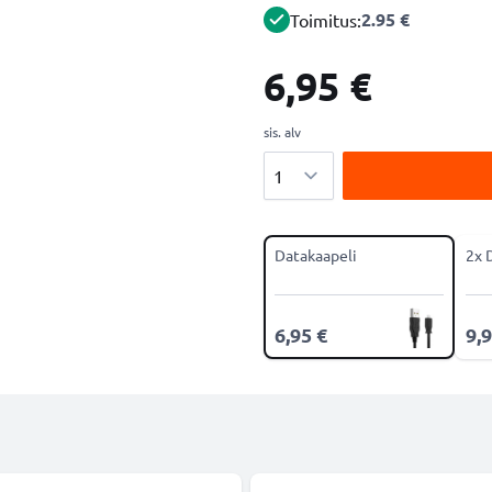
2.95 €
Toimitus:
6,95 €
sis. alv
Määrä
Datakaapeli
2x 
6,95 €
9,9