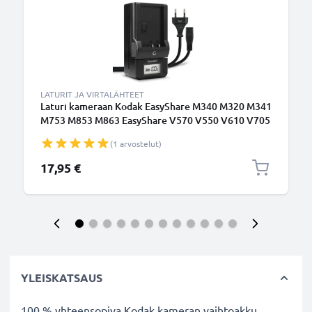
LATURIT JA VIRTALÄHTEET
Laturi kameraan Kodak EasyShare M340 M320 M341
M753 M853 M863 EasyShare V570 V550 V610 V705
- kameran KLIC-7001 tarvikelaturi
(1 arvostelut)
17,95 €
YLEISKATSAUS
100 % yhteensopiva Kodak kameran vaihtoakku