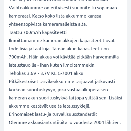
Vaihtoakkumme on erityisesti suunniteltu sopimaan
kameraasi. Katso koko lista akkumme kanssa
yhteensopivista kameramalleista alta.
Taattu 700mAh kapasiteetti
Ilmoittamamme kameran akkujen kapasiteetit ovat
todellisia ja taattuja. Tämän akun kapasiteetti on
700mAh. Näin akkua voi käyttää pitkään harvemmilla
lataustauoilla - ihan kuten ilmoitammekin.
Tehokas 3.6V - 3.7V KLIC-7001 akku
Pitkäkestoiset tarvikeakkumme tarjoavat jatkuvasti
korkean suorituskyvyn, joka vastaa alkuperäisen
kameran akun suorituskykyä tai jopa ylittää sen. Lisäksi
akkumme kestävät useita lataussyklejä.
Erinomaiset laatu- ja turvallisuusstandardit
Olemme akkuasiantuntijoita jo vuodesta 2004 lähtien.
Kaikki akkumme testataan tarkasti, jotta ne täyttävät