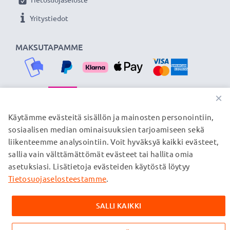
Yritystiedot
MAKSUTAPAMME
×
TOIMITUSKUMPPANIMME
Käytämme evästeitä sisällön ja mainosten personointiin,
sosiaalisen median ominaisuuksien tarjoamiseen sekä
liikenteemme analysointiin. Voit hyväksyä kaikki evästeet,
sallia vain välttämättömät evästeet tai hallita omia
© subtel.fi 2026
asetuksiasi. Lisätietoja evästeiden käytöstä löytyy
Kaikki hinnat sisältävät arvonlisäveron, mutta ei
toimituskuluja. Kaikki sivuillamme mainitut tavaramerkit ovat
Tietosuojaselosteestamme
.
omistajiensa rekisteröimiä tavaramerkkejä, ja ne mainitaan
verkkosivuillamme ainoastaan tuotteitamme koskevan
SALLI KAIKKI
tiedon vuoksi.