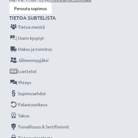
Peruuta sopimus
TIETOA SUBTELISTA
Tietoa meistä
Usein kysytyt
Maksu ja toimitus
Jälleenmyyjäksi
Luettelot
Yhteys
Sopimusehdot
Palautusoikeus
Takuu
Turvallisuus & Sertifioinnit
Tietosuojaseloste