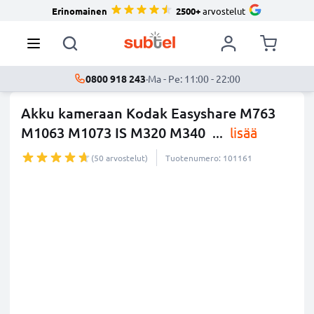
Erinomainen
2500+
arvostelut
0800 918 243
·
Ma - Pe: 11:00 - 22:00
Akku kameraan Kodak Easyshare M763
M1063 M1073 IS M320 M340
...
lisää
(50 arvostelut)
Tuotenumero: 101161