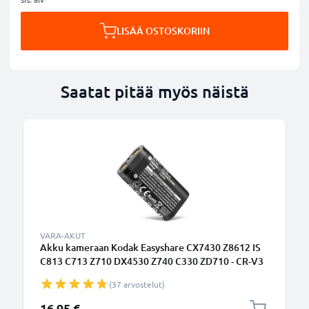
LISÄÄ OSTOSKORIIN
Saatat pitää myös näistä
VARA-AKUT
Akku kameraan Kodak Easyshare CX7430 Z8612 IS
C813 C713 Z710 DX4530 Z740 C330 ZD710 - CR-V3
(1400mAh, 3.6V) tuotemerkiltä CELLONIC
(37 arvostelut)
16,95 €