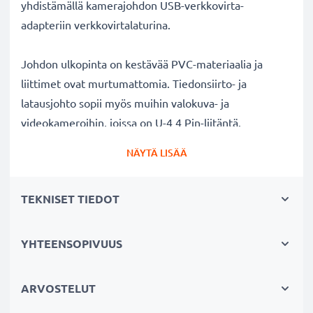
yhdistämällä kamerajohdon USB-verkkovirta-
adapteriin verkkovirtalaturina.
Johdon ulkopinta on kestävää PVC-materiaalia ja
liittimet ovat murtumattomia. Tiedonsiirto- ja
latausjohto sopii myös muihin valokuva- ja
videokameroihin, joissa on U-4 4 Pin-liitäntä.
Täydellinen uutena liitäntäjohtona tai varajohtona
NÄYTÄ LISÄÄ
kameralaukkuun.
TEKNISET TIEDOT
U-4 4 Pin Kodak kameran lataus- ja datakaapeli 1.5m
✔ Nopea 1A USB 2.0 lataus - lataa nopeasti kameran
akun
YHTEENSOPIVUUS
✔ Turvallinen tiedonsiirto - 480 MBit/s - USB 2.0
tiedonsiirtonopeus valokuvien ja videoiden
ARVOSTELUT
siirtämiseksi kamerasta pöytätietokoneeseen,