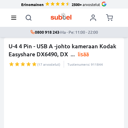
Erinomainen
2500+
arvostelut
0800 918 243
·
Ma - Pe: 11:00 - 22:00
U-4 4 Pin - USB A -johto kameraan Kodak
Easyshare DX6490, DX
...
lisää
(17 arvostelut)
Tuotenumero: 911844