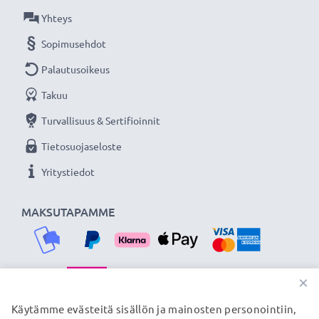
Kaapelin pituus:
1.5m
Yhteys
Väri:
Musta
Sopimusehdot
Tuotemerkki:
subtel
Palautusoikeus
Lataa ja siirrä tiedostoja nopeasti kestävällä U-4 4
Takuu
Pin - USB A kamerajohdolla tuotemerkiltä subtel.
Turvallisuus & Sertifioinnit
Tilaa nyt, 3 vuoden takuu!
Tietosuojaseloste
Yritystiedot
MAKSUTAPAMME
×
TOIMITUSKUMPPANIMME
Käytämme evästeitä sisällön ja mainosten personointiin,