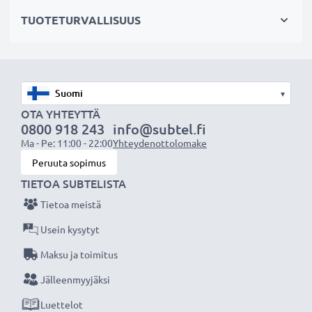
Valitse CELLONIC, etkä tingi laadusta. Tilaa nyt!
TUOTETURVALLISUUS
▾
OTA YHTEYTTÄ
0800 918 243
info@subtel.fi
Ma - Pe: 11:00 - 22:00
Yhteydenottolomake
Peruuta sopimus
TIETOA SUBTELISTA
Tietoa meistä
Usein kysytyt
Maksu ja toimitus
Jälleenmyyjäksi
Luettelot