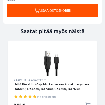
LISÄÄ OSTOSKORIIN
Saatat pitää myös näistä
KAAPELIT JA ADAPTERIT
U-4 4 Pin - USB A -johto kameraan Kodak Easyshare
DX6490, DX4530, DX7440, CX7300, DX7630,
DX7590, LS633, CX6330 - Musta 1.5m, nopea 1A,
(17 arvostelut)
PVC-kamerajohto U-4, tuotemerkiltä subtel
8,95 €