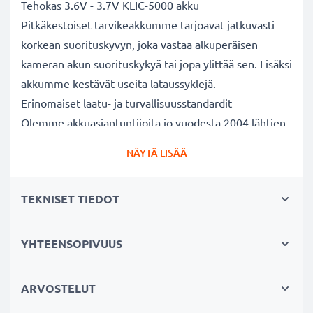
Tehokas 3.6V - 3.7V KLIC-5000 akku
Pitkäkestoiset tarvikeakkumme tarjoavat jatkuvasti
korkean suorituskyvyn, joka vastaa alkuperäisen
kameran akun suorituskykyä tai jopa ylittää sen. Lisäksi
akkumme kestävät useita lataussyklejä.
Erinomaiset laatu- ja turvallisuusstandardit
Olemme akkuasiantuntijoita jo vuodesta 2004 lähtien.
Kaikki akkumme testataan tarkasti, jotta ne täyttävät
NÄYTÄ LISÄÄ
kokonaan korkeimmat EU-standardit ja enemmänkin -
siksi akuillamme on 3 vuoden takuu.
TEKNISET TIEDOT
Tärkeä lisä valokuvaajaan kameralaukkuun
Kameran tarvikeakkumme on luotettava virtalähde
pitkäaikaiseen valokuvaukseen tai videokuvaukseen.
YHTEENSOPIVUUS
Se sopii erinomaisesti vaihtoakuksi alkuperäisen akun
sijaan tai vara-akuksi niin ammattilaisille kuin
ARVOSTELUT
harrastajillekin.