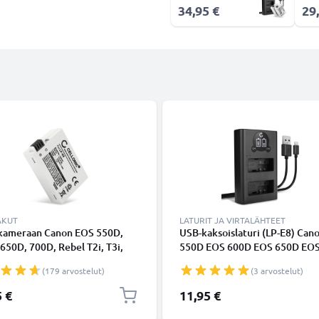
34,95 €
29
AKUT
LATURIT JA VIRTALÄHTEET
kameraan Canon EOS 550D,
USB-kaksoislaturi (LP-E8) Can
650D, 700D, Rebel T2i, T3i,
550D EOS 600D EOS 650D EO
i, Kiss X4, X5, X6i, LP-E8 - LP-
Kiss X4 X5 X6i Rebel T2i T3i T4i
(179 arvostelut)
(3 arvostelut)
020mAh, 7.4V) tuotemerkiltä
laitteille + 1m USB Kaapeli
NIC
valmistajalta CELLONIC
5 €
11,95 €