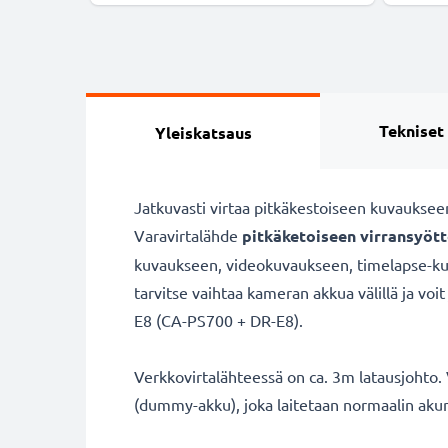
Tekniset
Yleiskatsaus
Jatkuvasti virtaa pitkäkestoiseen kuvauksee
Varavirtalähde
pitkäketoiseen virransyöt
kuvaukseen, videokuvaukseen, timelapse-kuva
tarvitse vaihtaa kameran akkua välillä ja vo
E8 (CA-PS700 + DR-E8).
Verkkovirtalähteessä on ca. 3m latausjohto. V
(dummy-akku), joka laitetaan normaalin akun