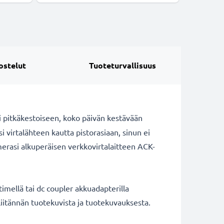
ostelut
Tuoteturvallisuus
ii pitkäkestoiseen, koko päivän kestävään
virtalähteen kautta pistorasiaan, sinun ei
merasi alkuperäisen verkkovirtalaitteen ACK-
timellä tai dc coupler akkuadapterilla
liitännän tuotekuvista ja tuotekuvauksesta.