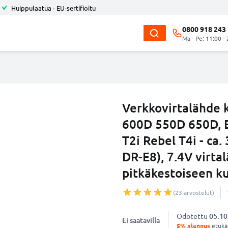
Huippulaatua - EU-sertifioitu
0800 918 243
Ma - Pe: 11:00 -
Verkkovirtalähde
600D 550D 650D, E
T2i Rebel T4i - ca
DR-E8), 7.4V virt
pitkäkestoiseen k
(23 arvostelut)
Odotettu
05.10
Ei saatavilla
5% alennus
etukät