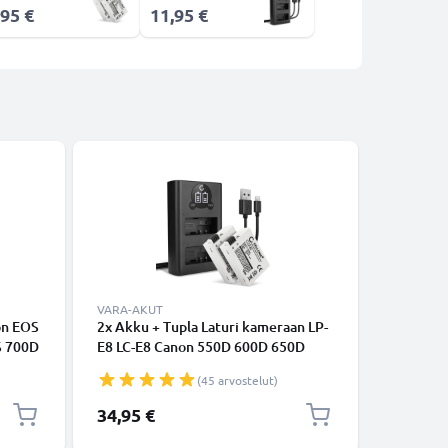
,95 €
11,95 €
VARA-AKUT
VARA-AK
on EOS
2x Akku + Tupla Laturi kameraan LP-
2x Akku 
S 700D
E8 LC-E8 Canon 550D 600D 650D
T3i T4i 
 T5i-
700D, Rebel T2i T3i T4i T5i, Kiss X4
700D, Kis
(45 arvostelut)
X5 X6i - LP-E8 (1020mAh, 7.4V)
(1020mAh
tuotemerkiltä CELLONIC
CELLONI
34,95 €
29,95 €