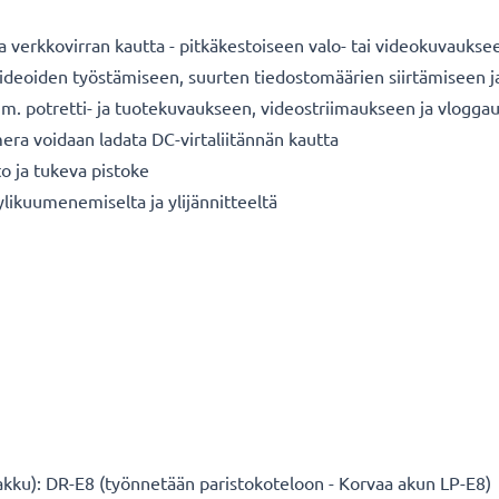
verkkovirran kautta - pitkäkestoiseen valo- tai videokuvauksee
a videoiden työstämiseen, suurten tiedostomäärien siirtämiseen 
im. potretti- ja tuotekuvaukseen, videostriimaukseen ja vlogga
era voidaan ladata DC-virtaliitännän kautta
o ja tukeva pistoke
 ylikuumenemiselta ja ylijännitteeltä
kku): DR-E8 (työnnetään paristokoteloon - Korvaa akun LP-E8)