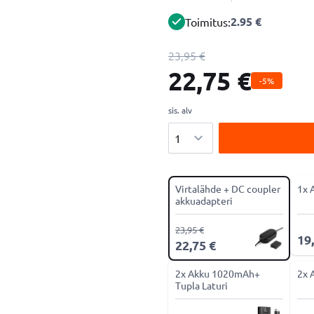
2.95 €
Toimitus:
23,95 €
22,75 €
-5%
sis. alv
Määrä
Virtalähde + DC coupler
1x 
akkuadapteri
23,95 €
19
22,75 €
2x Akku 1020mAh+
2x 
Tupla Laturi