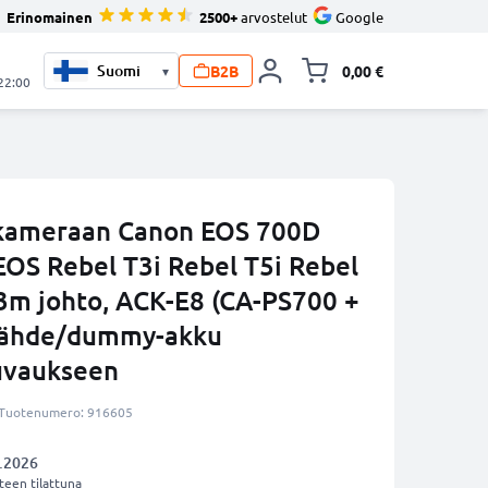
Erinomainen
2500+
arvostelut
Google
B2B
0,00 €
▾
Vaihda miniva
 22:00
 kameraan Canon EOS 700D
OS Rebel T3i Rebel T5i Rebel
. 3m johto, ACK-E8 (CA-PS700 +
alähde/dummy-akku
uvaukseen
Tuotenumero: 916605
.2026
een tilattuna