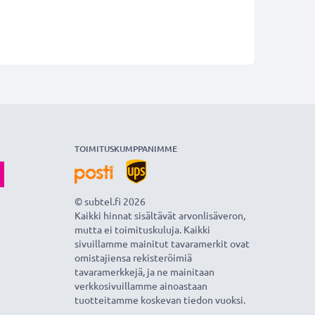
TOIMITUSKUMPPANIMME
© subtel.fi 2026
Kaikki hinnat sisältävät arvonlisäveron,
mutta ei toimituskuluja. Kaikki
sivuillamme mainitut tavaramerkit ovat
omistajiensa rekisteröimiä
tavaramerkkejä, ja ne mainitaan
verkkosivuillamme ainoastaan
tuotteitamme koskevan tiedon vuoksi.