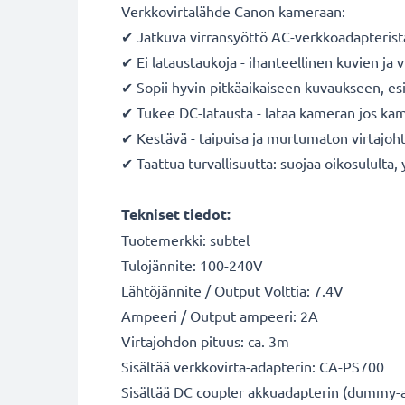
Verkkovirtalähde Canon kameraan:
✔ Jatkuva virransyöttö AC-verkkoadapterista 
✔ Ei lataustaukoja - ihanteellinen kuvien j
✔ Sopii hyvin pitkäaikaiseen kuvaukseen, es
✔ Tukee DC-latausta - lataa kameran jos kam
✔ Kestävä - taipuisa ja murtumaton virtajoht
✔ Taattua turvallisuutta: suojaa oikosululta,
Tekniset tiedot:
Tuotemerkki: subtel
Tulojännite: 100-240V
Lähtöjännite / Output Volttia: 7.4V
Ampeeri / Output ampeeri: 2A
Virtajohdon pituus: ca. 3m
Sisältää verkkovirta-adapterin: CA-PS700
Sisältää DC coupler akkuadapterin (dummy-a