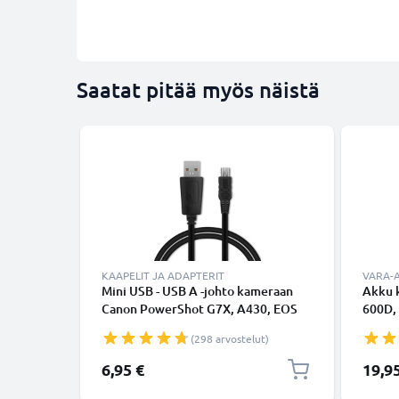
Saatat pitää myös näistä
KAAPELIT JA ADAPTERIT
VARA-
Mini USB - USB A -johto kameraan
Akku 
Canon PowerShot G7X, A430, EOS
600D, 
70D, 5D, 750D, 80D, 550D, 600D, 5D
T4i, T5
(298 arvostelut)
Mark II, 40D, 700D, 7D - Musta 1m,
E8 (1
nopea 1A, PVC-kamerajohto IFC-
CELLO
6,95 €
19,9
200U IFC-400PCU IFC-500U,
tuotemerkiltä CELLONIC