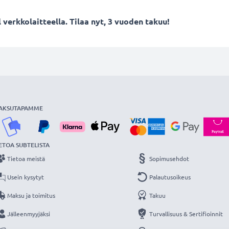
verkkolaitteella. Tilaa nyt, 3 vuoden takuu!
AKSUTAPAMME
ETOA SUBTELISTA
Tietoa meistä
Sopimusehdot
Usein kysytyt
Palautusoikeus
Maksu ja toimitus
Takuu
Jälleenmyyjäksi
Turvallisuus & Sertifioinnit