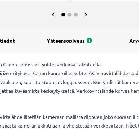
 tiedot
Yhteensopivuus
Arv
n Canon kameraasi subtel verkkovirtalähteellä
töön
erityisesti Canon kameroille. subtel AC-varavirtalähde sop
ukseen, suoratoistoon ja vloggaukseen. Kun yhdistät kamerasi 
it jatkaa kuvaamista keskeytyksettä. Verkkovirtalähde korvaa ka
irtalähde liitetään kameraan mallista riippuen joko suoraan liit
 sijasta kameran akkutilaan ja yhdistetään verkkovirtaan. Näet 