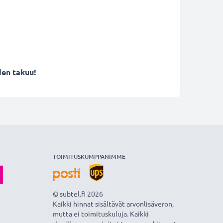
den takuu!
TOIMITUSKUMPPANIMME
© subtel.fi 2026
Kaikki hinnat sisältävät arvonlisäveron,
mutta ei toimituskuluja. Kaikki