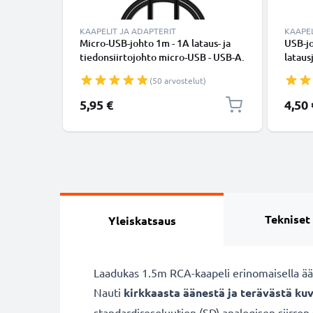
KAAPELIT JA ADAPTERIT
KAAPEL
Micro-USB-johto 1m - 1A lataus- ja
USB-jo
tiedonsiirtojohto micro-USB - USB-A.
lataus
Musta PVC USB-kaapeli
(50 arvostelut)
5,95 €
4,50 
Tekniset
Yleiskatsaus
Laadukas 1.5m RCA-kaapeli erinomaisella ään
Nauti
kirkkaasta äänestä ja terävästä ku
standardiresoluution (SD) analogisen siirron 