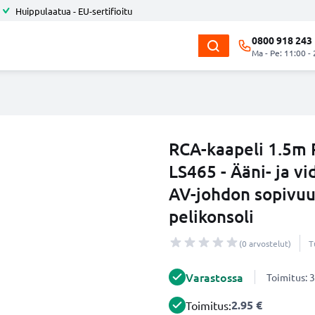
Huippulaatua - EU-sertifioitu
0800 918 243
Ma - Pe: 11:00 -
RCA-kaapeli 1.5m 
LS465 - Ääni- ja vi
AV-johdon sopivuus
pelikonsoli
(0 arvostelut)
T
Varastossa
Toimitus: 3
2.95 €
Toimitus: