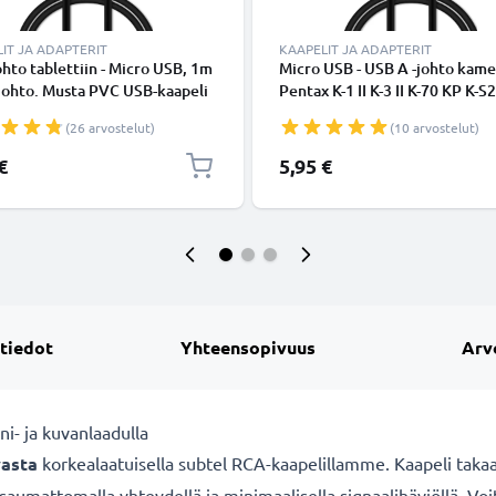
IT JA ADAPTERIT
KAAPELIT JA ADAPTERIT
hto tablettiin - Micro USB, 1m
Micro USB - USB A -johto kam
johto. Musta PVC USB-kaapeli
Pentax K-1 II K-3 II K-70 KP K-S
Efina Theta S SC Theta V WG-
(26 arvostelut)
(10 arvostelut)
50 WG-M2 Optio LS465 - Musta
nopea 1A, PVC-kamerajohto I-
€
5,95 €
USB116 I-USB137 I-USB143 I-
USB157, tuotemerkiltä CELLO
 tiedot
Yhteensopivuus
Arv
i- ja kuvanlaadulla
vasta
korkealaatuisella subtel RCA-kaapelillamme. Kaapeli takaa
saumattomalla yhteydellä ja minimaalisella signaalihäviöllä. Voi