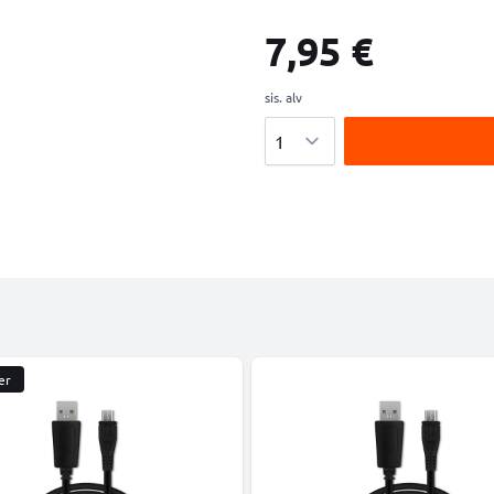
7,95 €
sis. alv
Määrä
er