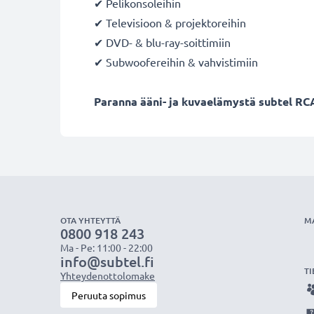
✔ Pelikonsoleihin
✔ Televisioon & projektoreihin
✔ DVD- & blu-ray-soittimiin
✔ Subwoofereihin & vahvistimiin
Paranna ääni- ja kuvaelämystä subtel RCA
OTA YHTEYTTÄ
M
0800 918 243
Ma - Pe: 11:00 - 22:00
info@subtel.fi
TI
Yhteydenottolomake
Peruuta sopimus