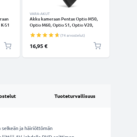
VARA-AKUT
VARA-AK
eraan
Akku kameraan Pentax Optio M50,
2x Akku 
2 K-S1
Optio M60, Optio S1, Optio V20,
Q7, Opti
30 WG-
Optio W60, Optio W80 - D-LI78
D-Li68 (
(74 arvostelut)
 1m,
(600mAh, 3.7V) tuotemerkiltä
tuotemer
CELLONIC
16,95 €
26,95 €
NIC
ostelut
Tuoteturvallisuus
 selkeän ja häiriöttömän
t liittää AV-johdolla DVD-soittimen,