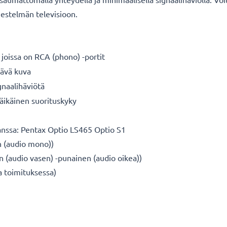
rjestelmän televisioon.
n, joissa on RCA (phono) -portit
rävä kuva
gnaalihäviötä
käikäinen suorituskyky
anssa: Pentax Optio LS465 Optio S1
en (audio mono))
nen (audio vasen) -punainen (audio oikea))
a toimituksessa)