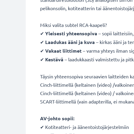
pelikonsolin, kotiteatterin tai äänentoistojä
Miksi valita subtel RCA-kaapeli?
✔
Yleisesti yhteensopiva
– sopii laitteisii
✔
Laadukas ääni ja kuva
– kirkas ääni ja te
✔
Vakaat liittimet
– varma yhteys ilman si
✔
Kestävä
– laadukkaasti valmistettu ja pit
Täysin yhteensopiva seuraavien laitteiden k
Cinch-liittimellä (keltainen (video) /valkoin
Cinch-liittimellä (keltainen (video) / valkoi
SCART-liittimellä (vain adapterilla, ei mukan
AV-johto sopii:
✔ Kotiteatteri- ja äänentoistojärjestelmiin