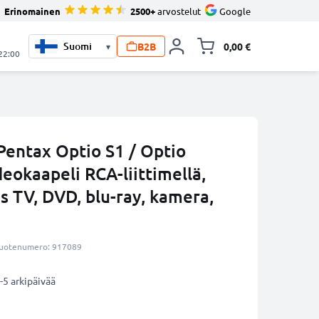
Erinomainen
2500+
arvostelut
Google
B2B
0,00 €
▾
Vaihda miniva
 22:00
Pentax Optio S1 / Optio
deokaapeli RCA-liittimellä,
 TV, DVD, blu-ray, kamera,
uotenumero: 917089
-5 arkipäivää