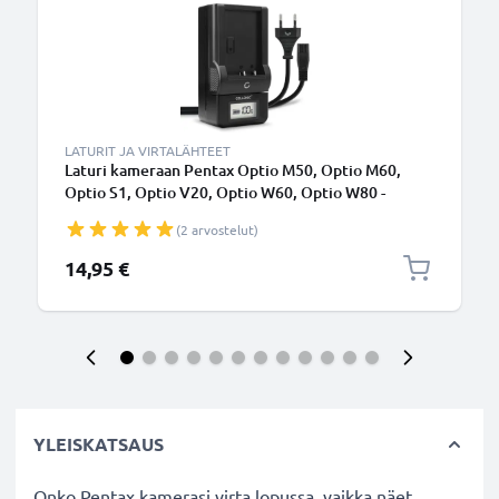
LATURIT JA VIRTALÄHTEET
Laturi kameraan Pentax Optio M50, Optio M60,
Optio S1, Optio V20, Optio W60, Optio W80 -
kameran tarvikelaturi
(2 arvostelut)
14,95 €
YLEISKATSAUS
Onko Pentax kamerasi virta lopussa, vaikka näet