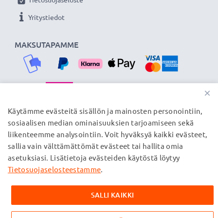
verkkokauppa, joka tarjoaa laadukkaita tuotteita, ja
Yritystiedot
siksi tarjoamme 36 kuukauden takuun!
MAKSUTAPAMME
×
TOIMITUSKUMPPANIMME
Käytämme evästeitä sisällön ja mainosten personointiin,
sosiaalisen median ominaisuuksien tarjoamiseen sekä
liikenteemme analysointiin. Voit hyväksyä kaikki evästeet,
sallia vain välttämättömät evästeet tai hallita omia
© subtel.fi 2026
asetuksiasi. Lisätietoja evästeiden käytöstä löytyy
Kaikki hinnat sisältävät arvonlisäveron, mutta ei
toimituskuluja. Kaikki sivuillamme mainitut tavaramerkit ovat
Tietosuojaselosteestamme
.
omistajiensa rekisteröimiä tavaramerkkejä, ja ne mainitaan
verkkosivuillamme ainoastaan tuotteitamme koskevan
SALLI KAIKKI
tiedon vuoksi.