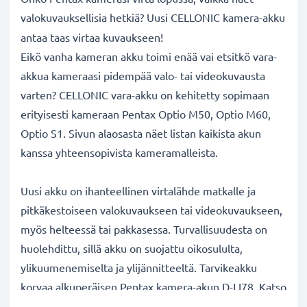
valokuvauksellisia hetkiä? Uusi CELLONIC
kamera-akku
antaa taas virtaa kuvaukseen!
Eikö vanha kameran akku toimi enää vai etsitkö vara-
akkua kameraasi pidempää valo- tai videokuvausta
varten? CELLONIC vara-akku on kehitetty sopimaan
erityisesti kameraan Pentax Optio M50, Optio M60,
Optio S1. Sivun alaosasta näet listan kaikista akun
kanssa yhteensopivista kameramalleista.
Uusi akku on ihanteellinen virtalähde matkalle ja
pitkäkestoiseen valokuvaukseen tai videokuvaukseen,
myös helteessä tai pakkasessa. Turvallisuudesta on
huolehdittu, sillä akku on suojattu oikosululta,
ylikuumenemiselta ja ylijännitteeltä. Tarvikeakku
korvaa alkuperäisen Pentax kamera-akun D-LI78. Katso
sivun alaosasta lista kaikista tarvikeakun korvaamista