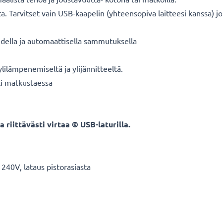
ta. Tarvitset vain USB-kaapelin (yhteensopiva laitteesi kanssa) 
della ja automaattisella sammutuksella
ylilämpenemiseltä ja ylijännitteeltä.
i matkustaessa
 riittävästi virtaa © USB-laturilla.
 240V, lataus pistorasiasta