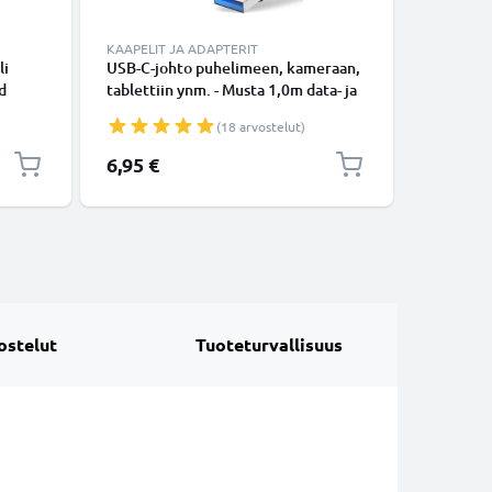
KAAPELIT JA ADAPTERIT
LATURIT 
li
USB-C-johto puhelimeen, kameraan,
Laturi ta
d
tablettiin ynm. - Musta 1,0m data- ja
S3 S4 S5e
latausjohto 3A, USB-kaapeli
Book A 10
(18 arvostelut)
i
15W, 5V,
virtajoht
6,95 €
15,95 €
ostelut
Tuoteturvallisuus