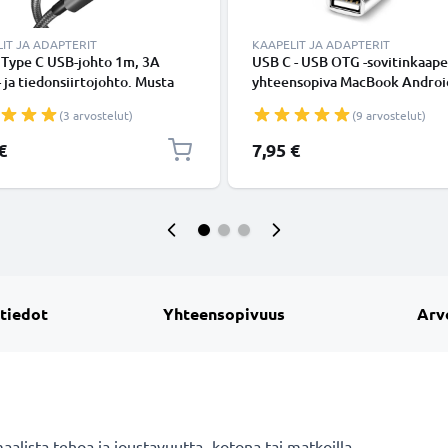
IT JA ADAPTERIT
KAAPELIT JA ADAPTERIT
 Type C USB-johto 1m, 3A
USB C - USB OTG -sovitinkaape
- ja tiedonsiirtojohto. Musta
yhteensopiva MacBook Androi
Type C - USB C Type C Nylon
Android Google Samsung
(3 arvostelut)
(9 arvostelut)
aapeli
Smartwatch-kaiutinkameran ta
kuulokkeiden kanssa, Hopea
€
7,95 €
 tiedot
Yhteensopivuus
Arv
lista tehoa ja joustavuutta- kotona tai matkoilla.