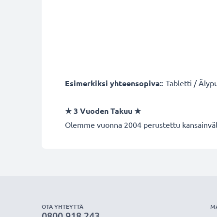
Esimerkiksi yhteensopiva:
: Tabletti / Älyp
★ 3 Vuoden Takuu ★
Olemme vuonna 2004 perustettu kansainvälin
OTA YHTEYTTÄ
M
0800 918 243