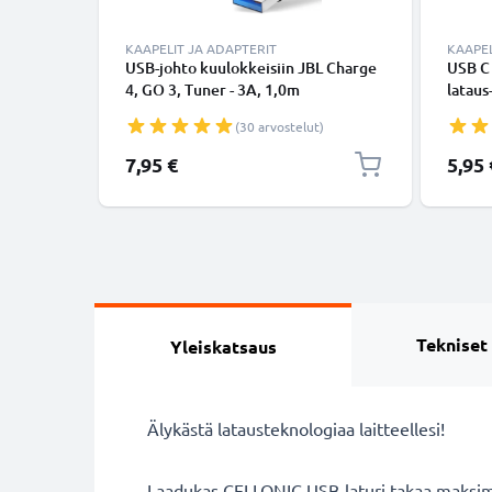
KAAPELIT JA ADAPTERIT
KAAPEL
USB-johto kuulokkeisiin JBL Charge
USB C
4, GO 3, Tuner - 3A, 1,0m
lataus
latausjohto. Musta PVC USB-kaapeli
USB C 
(30 arvostelut)
USB-k
7,95 €
5,95 
Tekniset
Yleiskatsaus
Älykästä latausteknologiaa laitteellesi!
Laadukas CELLONIC USB-laturi takaa maksimaa