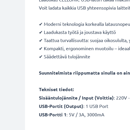
Voit ladata kaikkia USB yhteensopivia laittei
✔ Moderni teknologia korkealla latausnopeu
✔ Laadukasta työtä ja joustava käyttö
✔ Taattua turvallisuutta: suojaa oikosululta, 
✔ Kompakti, ergonominen muotoilu – ideaal
✔ Säädettävä tulojännite
Suunnitelmista riippumatta sinulla on aina
Tekniset tiedot:
Sisääntulojännite / Input (Volttia)
: 220V -
USB-Portit (Output)
: 1 USB Port
USB-Portti 1
: 5V / 3A, 3000mA