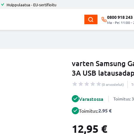
Huippulaatua - EU-sertifioitu
0800 918 243
Ma - Pe: 11:00 -
varten Samsung Gal
3A USB latausadap
(0 arvostelut)
T
Varastossa
Toimitus: 3
2.95 €
Toimitus:
12,95 €