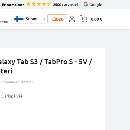
Erinomainen
2500+
arvostelut
Google
B2B
0,00 €
▾
Vaihda miniva
 22:00
axy Tab S3 / TabPro S - 5V /
teri
uotenumero: 921092
-5 arkipäivää