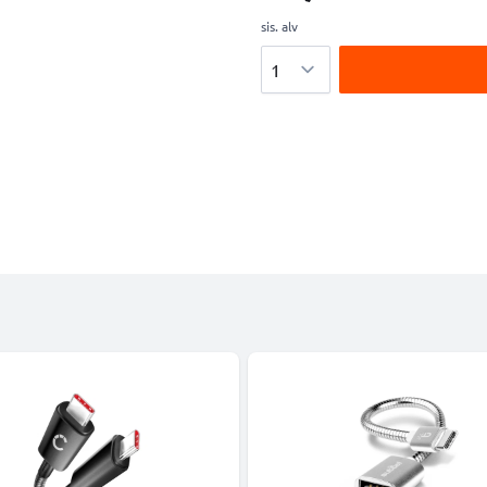
sis. alv
Määrä