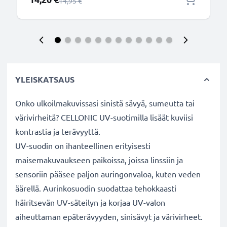
Normaali hinta
14,95 €
YLEISKATSAUS
Onko ulkoilmakuvissasi sinistä sävyä, sumeutta tai
värivirheitä? CELLONIC UV-suotimilla lisäät kuviisi
kontrastia ja terävyyttä.
UV-suodin on ihanteellinen erityisesti
maisemakuvaukseen paikoissa, joissa linssiin ja
sensoriin pääsee paljon auringonvaloa, kuten veden
äärellä. Aurinkosuodin suodattaa tehokkaasti
häiritsevän UV-säteilyn ja korjaa UV-valon
aiheuttaman epäterävyyden, sinisävyt ja värivirheet.