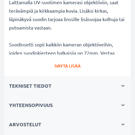
Laittamalla UV-suotimen kamerasi objektiiviin, saat
terävämpiä ja kirkkaampia kuvia. Lisäksi kirkas,
läpinäkyvä suodin tarjoaa linssille lisäsuojaa kolhuja tai
putoamista vastaan.
Suodinsetti sopii kaikkiin kameran objektiiveihin,
joiden suodinkierteen halkaisija on 72mm. Vertaa
objektiivisi merkkiä tuotteemme
NÄYTÄ LISÄÄ
yhteensopivuustietoihin.
TEKNISET TIEDOT
Parempi kuvanlaatu väreistä tai
valotuksesta tinkimättä:
✔ Terävämpiä ja kirkkaampia kuvia: korjaa UV-valon
YHTEENSOPIVUUS
aiheuttaman epäterävyyden, sinisävyt ja värivirheet
✔ Alkuperäinen värintoisto: kirkas suodin,
ARVOSTELUT
värineutraali lasi