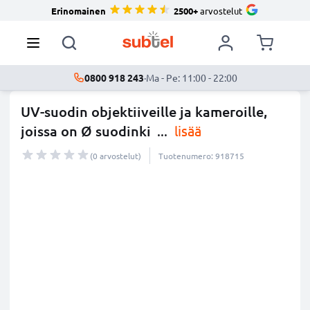
Erinomainen
2500+
arvostelut
0800 918 243
·
Ma - Pe: 11:00 - 22:00
UV-suodin objektiiveille ja kameroille,
joissa on Ø suodinki
...
lisää
(0 arvostelut)
Tuotenumero: 918715