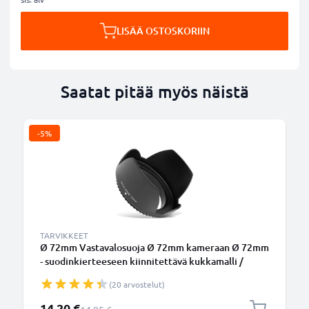
LISÄÄ OSTOSKORIIN
Saatat pitää myös näistä
-5%
TARVIKKEET
Ø 72mm Vastavalosuoja Ø 72mm kameraan Ø 72mm
- suodinkierteeseen kiinnitettävä kukkamalli /
tulppaani / terälehti vastavalosuoja tuotemerkiltä
(20 arvostelut)
CELLONIC
Erikoishinta
14,20 €