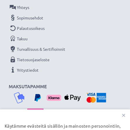
Olemme vuonna 2004 perustettu kansainvälinen
Yhteys
verkkokauppa, joka tarjoaa laadukkaita tuotteita, ja
Sopimusehdot
siksi tarjoamme 36 kuukauden takuun!
Palautusoikeus
Takuu
Turvallisuus & Sertifioinnit
Tietosuojaseloste
Yritystiedot
MAKSUTAPAMME
×
TOIMITUSKUMPPANIMME
Käytämme evästeitä sisällön ja mainosten personointiin,