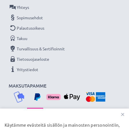
Olemme vuonna 2004 perustettu kansainvälinen
Yhteys
verkkokauppa, joka tarjoaa laadukkaita tuotteita, ja
Sopimusehdot
siksi tarjoamme 36 kuukauden takuun!
Palautusoikeus
Takuu
Turvallisuus & Sertifioinnit
Tietosuojaseloste
Yritystiedot
MAKSUTAPAMME
×
TOIMITUSKUMPPANIMME
Käytämme evästeitä sisällön ja mainosten personointiin,