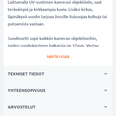
Laittamalla UV-suotimen kamerasi objektiiviin, saat
terävämpiä ja kirkkaampia kuvia. Lisäksi kirkas,
läpinäkyvä suodin tarjoaa linssille lisäsuojaa kolhuja tai
putoamista vastaan.
Suodinsetti sopii kaikkiin kameran objektiiveihin,
joiden suodinkierteen halkaisija on 37mm. Vertaa
objektiivisi merkkiä tuotteemme
NÄYTÄ LISÄÄ
yhteensopivuustietoihin.
TEKNISET TIEDOT
Parempi kuvanlaatu väreistä tai
valotuksesta tinkimättä:
✔ Terävämpiä ja kirkkaampia kuvia: korjaa UV-valon
YHTEENSOPIVUUS
aiheuttaman epäterävyyden, sinisävyt ja värivirheet
✔ Alkuperäinen värintoisto: kirkas suodin,
ARVOSTELUT
värineutraali lasi