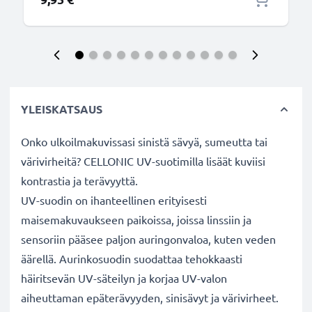
YLEISKATSAUS
Onko ulkoilmakuvissasi sinistä sävyä, sumeutta tai
värivirheitä? CELLONIC UV-suotimilla lisäät kuviisi
kontrastia ja terävyyttä.
UV-suodin on ihanteellinen erityisesti
maisemakuvaukseen paikoissa, joissa linssiin ja
sensoriin pääsee paljon auringonvaloa, kuten veden
äärellä. Aurinkosuodin suodattaa tehokkaasti
häiritsevän UV-säteilyn ja korjaa UV-valon
aiheuttaman epäterävyyden, sinisävyt ja värivirheet.