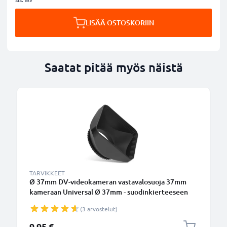
LISÄÄ OSTOSKORIIN
Saatat pitää myös näistä
TARVIKKEET
Ø 37mm DV-videokameran vastavalosuoja 37mm
kameraan Universal Ø 37mm - suodinkierteeseen
kiinnitettävä kulmikas vastavalosuoja tuotemerkiltä
(3 arvostelut)
CELLONIC
9,95 €