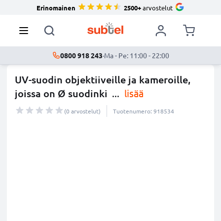
Erinomainen
2500+
arvostelut
0800 918 243
·
Ma - Pe: 11:00 - 22:00
UV-suodin objektiiveille ja kameroille,
joissa on Ø suodinki
...
lisää
(0 arvostelut)
Tuotenumero: 918534