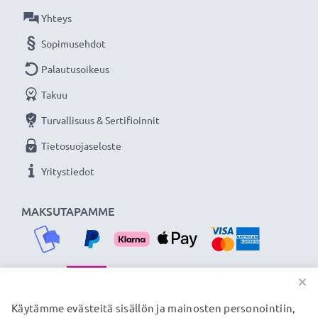
Olemme vuonna 2004 perustettu kansainvälinen
Yhteys
verkkokauppa, joka tarjoaa laadukkaita tuotteita, ja
Sopimusehdot
siksi tarjoamme 36 kuukauden takuun!
Palautusoikeus
Takuu
Turvallisuus & Sertifioinnit
Tietosuojaseloste
Yritystiedot
MAKSUTAPAMME
×
TOIMITUSKUMPPANIMME
Käytämme evästeitä sisällön ja mainosten personointiin,