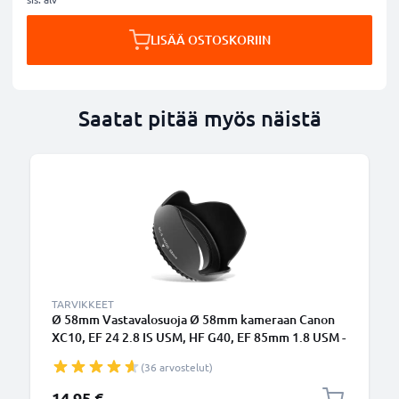
LISÄÄ OSTOSKORIIN
Saatat pitää myös näistä
TARVIKKEET
Ø 58mm Vastavalosuoja Ø 58mm kameraan Canon
XC10, EF 24 2.8 IS USM, HF G40, EF 85mm 1.8 USM -
suodinkierteeseen kiinnitettävä kukkamalli /
(36 arvostelut)
tulppaani / terälehti vastavalosuoja tuotemerkiltä
CELLONIC
14,95 €