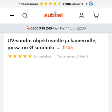
Erinomainen
2500+
arvostelut
0800 918 243
·
Ma - Pe: 11:00 - 22:00
UV-suodin objektiiveille ja kameroille,
joissa on Ø suodinki
...
lisää
(3 arvostelut)
Tuotenumero: 918646