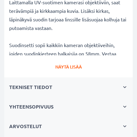
Laittamalla UV-suotimen kamerasi objektiiviin, saat
terävämpiä ja kirkkaampia kuvia. Lisäksi kirkas,
läpinäkyvä suodin tarjoaa linssille lisäsuojaa kolhuja tai
putoamista vastaan.
Suodinsetti sopii kaikkiin kameran objektiiveihin,
joiden suodinkierteen halkaisija on 58mm. Vertaa
objektiivisi merkkiä tuotteemme
NÄYTÄ LISÄÄ
yhteensopivuustietoihin.
TEKNISET TIEDOT
Parempi kuvanlaatu väreistä tai
valotuksesta tinkimättä:
✔ Terävämpiä ja kirkkaampia kuvia: korjaa UV-valon
YHTEENSOPIVUUS
aiheuttaman epäterävyyden, sinisävyt ja värivirheet
✔ Alkuperäinen värintoisto: kirkas suodin,
ARVOSTELUT
värineutraali lasi