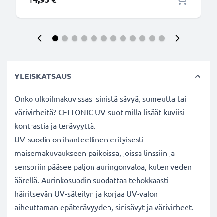
YLEISKATSAUS
Onko ulkoilmakuvissasi sinistä sävyä, sumeutta tai
värivirheitä? CELLONIC UV-suotimilla lisäät kuviisi
kontrastia ja terävyyttä.
UV-suodin on ihanteellinen erityisesti
maisemakuvaukseen paikoissa, joissa linssiin ja
sensoriin pääsee paljon auringonvaloa, kuten veden
äärellä. Aurinkosuodin suodattaa tehokkaasti
häiritsevän UV-säteilyn ja korjaa UV-valon
aiheuttaman epäterävyyden, sinisävyt ja värivirheet.