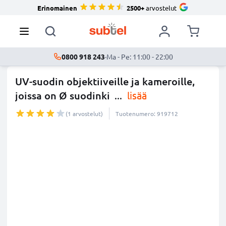
Erinomainen
2500+
arvostelut
0800 918 243
·
Ma - Pe: 11:00 - 22:00
UV-suodin objektiiveille ja kameroille,
joissa on Ø suodinki
...
lisää
(1 arvostelut)
Tuotenumero: 919712