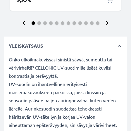
YLEISKATSAUS
Onko ulkoilmakuvissasi sinistä sävyä, sumeutta tai
värivirheitä? CELLONIC UV-suotimilla lisäät kuviisi
kontrastia ja terävyyttä.
UV-suodin on ihanteellinen erityisesti
maisemakuvaukseen paikoissa, joissa linssiin ja
sensoriin pääsee paljon auringonvaloa, kuten veden
äärellä. Aurinkosuodin suodattaa tehokkaasti
häiritsevän UV-säteilyn ja korjaa UV-valon
aiheuttaman epäterävyyden, sinisävyt ja värivirheet.