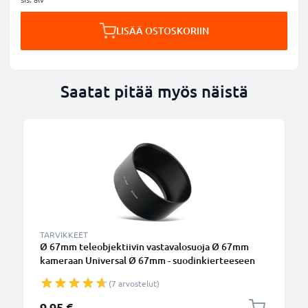
LISÄÄ OSTOSKORIIN
Saatat pitää myös näistä
TARVIKKEET
Ø 67mm teleobjektiivin vastavalosuoja Ø 67mm
kameraan Universal Ø 67mm - suodinkierteeseen
kiinnitettävä pyöreä vastavalosuoja tuotemerkiltä
(7 arvostelut)
CELLONIC
9,95 €