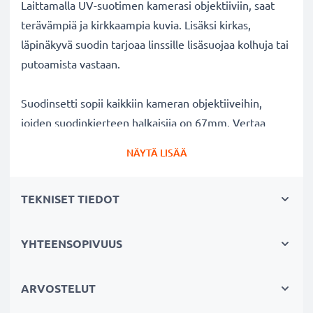
Laittamalla UV-suotimen kamerasi objektiiviin, saat
terävämpiä ja kirkkaampia kuvia. Lisäksi kirkas,
läpinäkyvä suodin tarjoaa linssille lisäsuojaa kolhuja tai
putoamista vastaan.
Suodinsetti sopii kaikkiin kameran objektiiveihin,
joiden suodinkierteen halkaisija on 67mm. Vertaa
objektiivisi merkkiä tuotteemme
NÄYTÄ LISÄÄ
yhteensopivuustietoihin.
TEKNISET TIEDOT
Parempi kuvanlaatu väreistä tai
valotuksesta tinkimättä:
✔ Terävämpiä ja kirkkaampia kuvia: korjaa UV-valon
YHTEENSOPIVUUS
aiheuttaman epäterävyyden, sinisävyt ja värivirheet
✔ Alkuperäinen värintoisto: kirkas suodin,
ARVOSTELUT
värineutraali lasi