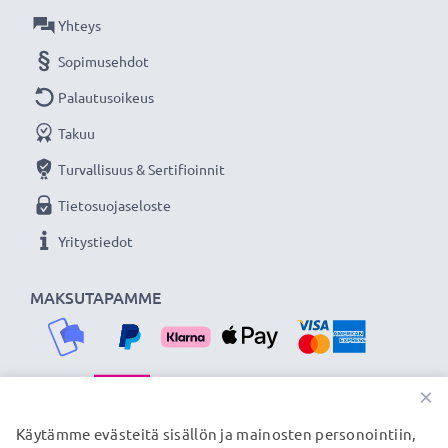
Olemme vuonna 2004 perustettu kansainvälinen
Yhteys
verkkokauppa, joka tarjoaa laadukkaita tuotteita, ja
Sopimusehdot
siksi tarjoamme 36 kuukauden takuun!
Palautusoikeus
Takuu
Turvallisuus & Sertifioinnit
Tietosuojaseloste
Yritystiedot
MAKSUTAPAMME
×
TOIMITUSKUMPPANIMME
Käytämme evästeitä sisällön ja mainosten personointiin,